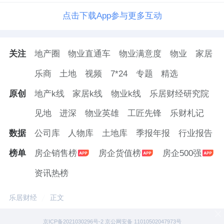
点击下载App参与更多互动
关注
地产圈
物业直通车
物业满意度
物业
家居
乐商
土地
视频
7*24
专题
精选
原创
地产k线
家居k线
物业k线
乐居财经研究院
见地
进深
物业英雄
工匠先锋
乐财札记
数据
公司库
人物库
土地库
季报年报
行业报告
榜单
房企销售榜
房企货值榜
房企500强
资讯热榜
乐居财经
正文
京ICP备2021030296号-2 京公网安备 11010502047973号