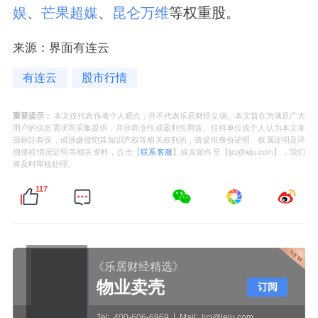
娱
、
芒果超媒
、
昆仑万维
等权重股。
来源：界面有连云
有连云
股市行情
重要提示：
本文仅代表作者个人观点，并不代表乐居财经立场。本文旨在为满足广大
用户的信息需求而采集提供，并非商业性或盈利性用途。任何单位或个人认为本文来
源标注有误，或涉嫌侵犯其知识产权等相关权利的，请提供身份证明、权属证明及详
细侵权情况证明等相关资料，点击【
联系客服
】或发邮件至【ljcj@leju.com】，我们
将及时审核处理。
117
《乐居财经精选》
物业卖壳
订阅
Tel:
400-606-6969
Mail:
ljcj@leju.com