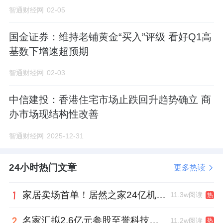
智通财经网
02-05
国金证券：维持老铺黄金“买入”评级 看好Q1高
基数下增速超预期
智通财经网
02-03
中信建投：香港住宅市场止跌回升趋势确立 商
办市场现结构性改善
智通财经网
2025-12-31
24小时热门文章
更多热读
家居卖场首单！居然之家24亿机构间REITs获深交所无异议函
11.3w阅读
热
名家汇拟2.6亿元参股至誉科技，跨界布局工业级固态存储
11.2w阅读
热