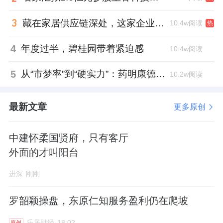
藏在家居供应链深处，这家企业正在悄悄转型
10.4w阅读
热
4
年度过半，碧桂园带着紧迫感
10.4w阅读
5
从“市梦率”到“硬实力”：药明康德如何用业绩填平2021年估值鸿沟？
10.2w阅读
最新文章
更多原创
中建怀柔国贤府，只有客厅
外面的才叫阳台
进深
刚刚
罗韶颖操盘，东原仁知服务盈利仍在爬坡
乐居财经
18:02
原创