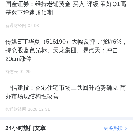
国金证券：维持老铺黄金“买入”评级 看好Q1高
基数下增速超预期
智通财经网
02-03
传媒ETF华夏（516190）大幅反弹，涨近6%，
持仓股蓝色光标、天龙集团、易点天下冲击
20cm涨停
有连云
01-29
中信建投：香港住宅市场止跌回升趋势确立 商
办市场现结构性改善
智通财经网
2025-12-31
24小时热门文章
更多热读