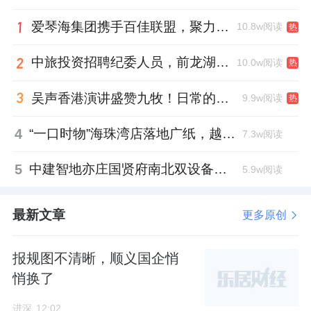
爱琴海集团携手百佳联盟，聚力共拓存量商业新赛道
10.8w阅读
热
中旅投资招聘纪委人员，前龙湖副总裁胡若翔掌舵
10.0w阅读
热
吴声香港演讲盛赞九牧！日常的小锚点变成科技突破点！
9.9w阅读
热
4
“一口时物”海珠湾店落地广纸，越秀地产以“新鲜现制”商业新场景打造社区高品质生活
7.3w阅读
5
中建智地亦庄国贤府南北双设备平台，得房率创区域新高
5.9w阅读
最新文章
更多原创
报规图不清晰，顺义国企悄
悄换了
进深
12:02