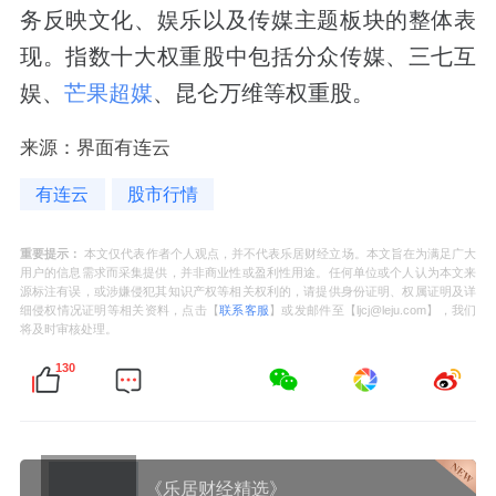
务反映文化、娱乐以及传媒主题板块的整体表
现。指数十大权重股中包括分众传媒、三七互
娱、
芒果超媒
、昆仑万维等权重股。
来源：界面有连云
有连云
股市行情
重要提示：
本文仅代表作者个人观点，并不代表乐居财经立场。本文旨在为满足广大
用户的信息需求而采集提供，并非商业性或盈利性用途。任何单位或个人认为本文来
源标注有误，或涉嫌侵犯其知识产权等相关权利的，请提供身份证明、权属证明及详
细侵权情况证明等相关资料，点击【
联系客服
】或发邮件至【ljcj@leju.com】，我们
将及时审核处理。
130
《乐居财经精选》