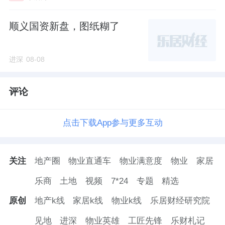
顺义国资新盘，图纸糊了
进深
08-08
评论
点击下载App参与更多互动
关注
地产圈
物业直通车
物业满意度
物业
家居
乐商
土地
视频
7*24
专题
精选
原创
地产k线
家居k线
物业k线
乐居财经研究院
见地
进深
物业英雄
工匠先锋
乐财札记