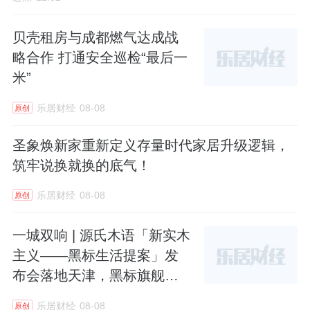
贝壳租房与成都燃气达成战
略合作 打通安全巡检“最后一
米”
乐居财经
08-08
原创
圣象焕新家重新定义存量时代家居升级逻辑，
筑牢说换就换的底气！
乐居财经
08-08
原创
一城双响 | 源氏木语「新实木
主义——黑标生活提案」发
布会落地天津，黑标旗舰店
盛大启幕
乐居财经
08-08
原创