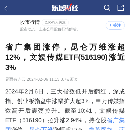
股市行情
2.65W人关注
关注
股市动态、上市公司股价行情解析。
省广集团涨停，昆仑万维涨超
12%，文娱传媒ETF(516190)涨近
3%
界面有连云
2024-02-06 11:13 3.7w阅读
2024年2月6日，三大指数低开后翻红，深成
指、创业板指盘中涨幅扩大超3%，申万传媒指
数高开后震荡拉升。截至10:41，文娱传媒
ETF（516190）拉升涨2.94%，持仓股
省广集
团
涨停，
昆仑万维
涨幅超12%，
恺英网络
、
蓝