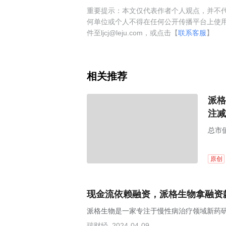
重要提示：本文仅代表作者个人观点，并不代
何单位或个人不得在任何公开传播平台上使
件至ljcj@leju.com，或点击【
联系客服
】
相关推荐
派格
注减
总市值
原创
现金流依赖融资，派格生物拿融资
派格生物是一家专注于慢性病治疗领域新药
瑞财经
2024-04-09