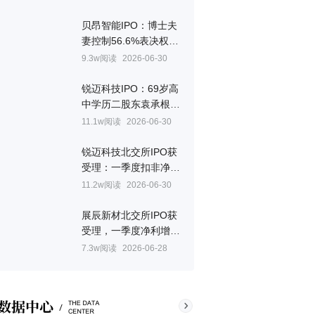
贝昂智能IPO：博士夫
妻控制56.6%表决权，
妻子章燕美国国籍
9.3w阅读
2026-06-30
锐迈科技IPO：69岁高
中学历二股东袁承根，
持股9%未进董事会
11.1w阅读
2026-06-30
锐迈科技北交所IPO获
受理：一季度扣非净利
预降43.8%，关联交易
11.2w阅读
2026-06-30
占比超三成
展辰新材北交所IPO获
受理，一季度净利增
308%至585.5万元
7.3w阅读
2026-06-28