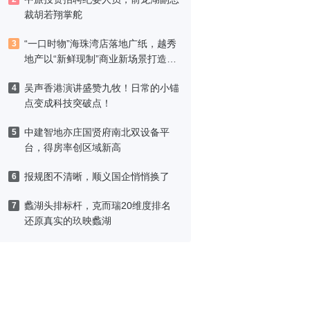
裁胡若翔掌舵
“一口时物”海珠湾店落地广纸，越秀
3
地产以“新鲜现制”商业新场景打造社
区高品质生活
吴声香港演讲盛赞九牧！日常的小锚
4
点变成科技突破点！
中建智地亦庄国贤府南北双设备平
5
台，得房率创区域新高
报规图不清晰，顺义国企悄悄换了
6
蠡湖头排标杆，克而瑞20维度排名
7
还原真实的玖映蠡湖