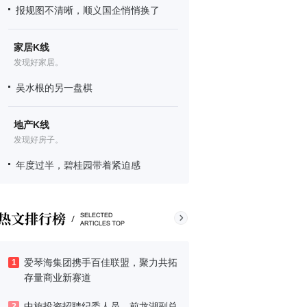
报规图不清晰，顺义国企悄悄换了
家居K线
发现好家居。
吴水根的另一盘棋
地产K线
发现好房子。
年度过半，碧桂园带着紧迫感
爱琴海集团携手百佳联盟，聚力共拓
1
存量商业新赛道
中旅投资招聘纪委人员，前龙湖副总
2