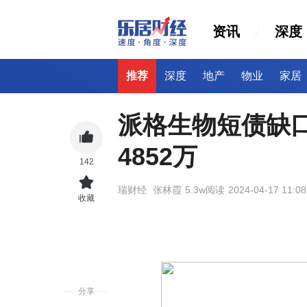
资讯
深度
推荐
深度
地产
物业
家居
派格生物短债缺口
4852万
142
瑞财经
张林霞
5.3w阅读
2024-04-17 11:08
收藏
分享