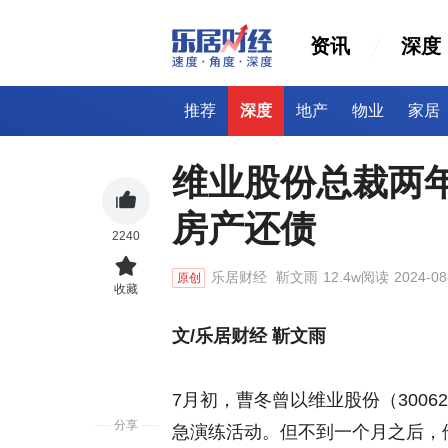
资讯
深度
推荐
深度
地产
物业
家居
维业股份总裁两
房产还债
2240
乐居财经
靳文雨
12.4w阅读
2024-08
原创
收藏
文/乐居财经 靳文雨
7月初，曹冬曾以维业股份（3006
分享
急演练活动。但不到一个月之后，