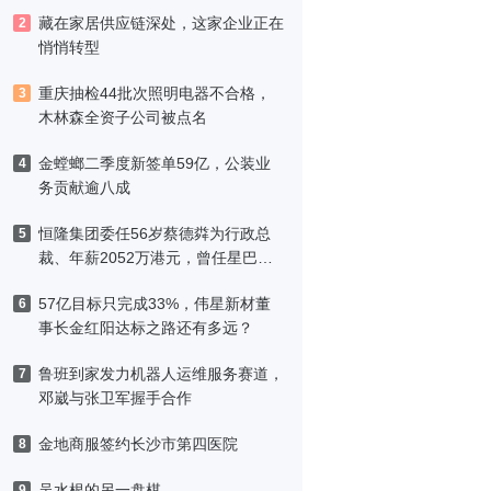
藏在家居供应链深处，这家企业正在
2
悄悄转型
重庆抽检44批次照明电器不合格，
3
木林森全资子公司被点名
金螳螂二季度新签单59亿，公装业
4
务贡献逾八成
恒隆集团委任56岁蔡德粦为行政总
5
裁、年薪2052万港元，曾任星巴克
中国CEO
57亿目标只完成33%，伟星新材董
6
事长金红阳达标之路还有多远？
鲁班到家发力机器人运维服务赛道，
7
邓崴与张卫军握手合作
金地商服签约长沙市第四医院
8
吴水根的另一盘棋
9