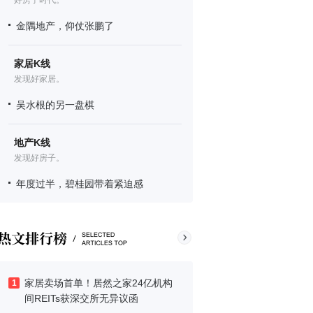
好房子时代。
金隅地产，仰仗张鹏了
家居K线
发现好家居。
吴水根的另一盘棋
地产K线
发现好房子。
年度过半，碧桂园带着紧迫感
家居卖场首单！居然之家24亿机构
1
间REITs获深交所无异议函