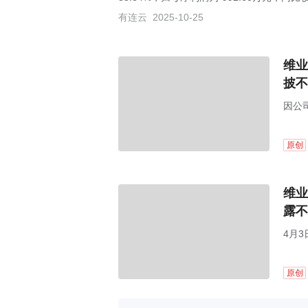
有连云
2025-10-25
维业
披不
因公
原创
维业
露不
4月3
局行
原创