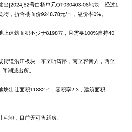
024]82号白杨单元QT030403-08地块，经过1
竞得，折合楼面价9248.78元/㎡，溢价率0%。
建筑面积不少于8198方，且需要100%自持40
杨街道沿江板块，东至听涛路，南至容音弄，西至
号、闻潮派出所。
出让面积11882㎡，容积率2.3，建筑面积
让宅地，目前无可售新房。