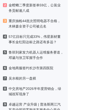
金螳螂二季度新签单59亿，公装业
2
务贡献逾八成
重庆抽检44批次照明电器不合格，
3
木林森全资子公司被点名
57亿目标只完成33%，伟星新材董
4
事长金红阳达标之路还有多远？
鲁班到家发力机器人运维服务赛道，
5
邓崴与张卫军握手合作
金地商服签约长沙市第四医院
6
吴水根的另一盘棋
7
中交房地产2026半年度营销会，绿
8
城祝军现身了
卓越运营 产业升级 | 普洛斯两江汽
9
车产业园迎零跑汽车服务中心开业