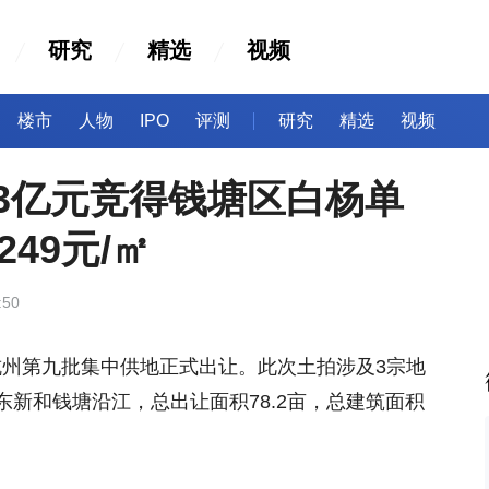
研究
精选
视频
楼市
人物
IPO
评测
研究
精选
视频
53亿元竞得钱塘区白杨单
49元/㎡
:50
4年杭州第九批集中供地正式出让。此次土拍涉及3宗地
新和钱塘沿江，总出让面积78.2亩，总建筑面积
。