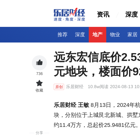
资讯
深度
推荐
深度
地产
物业
家居
远东宏信底价2.
元地块，楼面价92
736
乐居财经
10.8w阅读
2024-08-13 10
原创
收藏
乐居财经
王敏
8月13日，202
块，分别位于上城艮北新城、拱墅东
约11.4万方，总起价25.9481亿元
分享