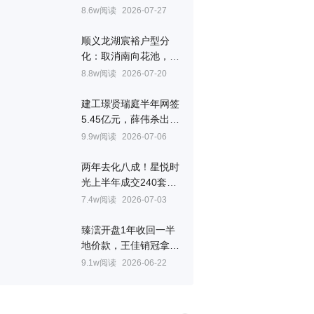
㎡
8.6w阅读
2026-07-27
顺义龙湖宸裕户型分
化：取消南向花池，全
景舱边厅成最大看点
8.8w阅读
2026-07-20
建工璟贤瑞庭半年网签
5.45亿元，薛伟杀出重
围拿下房山销冠
9.9w阅读
2026-07-06
两年去化八成！星悦时
光上半年成交240套，
韩跃联手叶晨拿下顺义
7.4w阅读
2026-07-03
销冠
臻澐开盘1年收回一半
地价款，王佳销冠拿到
手软
9.1w阅读
2026-06-22