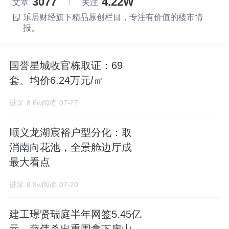
3077
4.22W
文章
关注
乐居财经旗下精品原创栏目，专注有价值的楼市情
报。
国誉星城收官栋取证：69
套、均价6.24万元/㎡
进深
8.6w阅读
07-27
顺义龙湖宸裕户型分化：取
消南向花池，全景舱边厅成
最大看点
进深
8.8w阅读
07-20
建工璟贤瑞庭半年网签5.45亿
元，薛伟杀出重围拿下房山