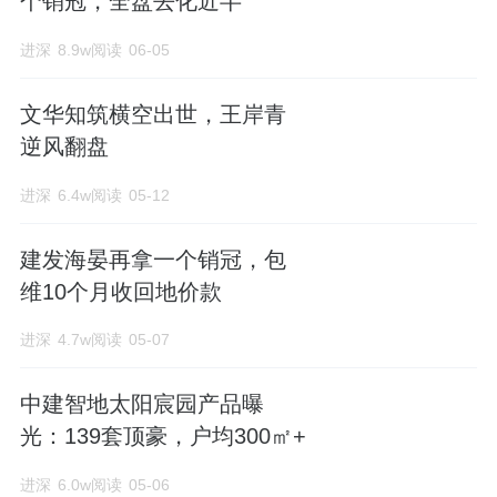
个销冠，全盘去化近半
进深
8.9w阅读
06-05
文华知筑横空出世，王岸青
逆风翻盘
进深
6.4w阅读
05-12
建发海晏再拿一个销冠，包
维10个月收回地价款
进深
4.7w阅读
05-07
中建智地太阳宸园产品曝
光：139套顶豪，户均300㎡+
进深
6.0w阅读
05-06