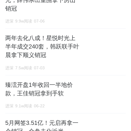
销冠
进深
9.9w阅读
07-06
两年去化八成！星悦时光上
半年成交240套，韩跃联手叶
晨拿下顺义销冠
进深
7.5w阅读
07-03
臻澐开盘1年收回一半地价
款，王佳销冠拿到手软
进深
9.1w阅读
06-22
5月网签3.51亿！元启再拿一