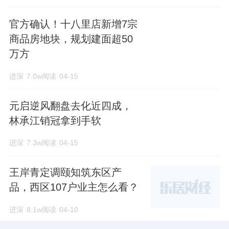
官方确认！十八里店新增7宗
商品房地块，规划建面超50
万方
进深
7.0w阅读
04-15
元启逆风翻盘去化近四成，
林承江销冠拿到手软
进深
7.3w阅读
04-15
王岸青定调颐知筑东区产
品，西区107户业主怎么看？
进深
8.1w阅读
04-10