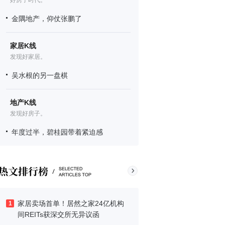
好房子时代。
金隅地产，仰仗张鹏了
家居K线
发现好家居。
吴水根的另一盘棋
地产K线
发现好房子。
年度过半，碧桂园带着紧迫感
家居卖场首单！居然之家24亿机构
1
间REITs获深交所无异议函