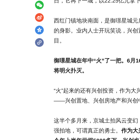
日，它再下一城，以22.25亿元拿下
西红门镇地块南面，是御璟星城元
的身影。业内人士开玩笑说，兴创置
目。
御璟星城在年中“火”了一把。6月
将明火扑灭。
“火”起来的还有兴创投资，作为
——兴创置地、兴创房地产和兴创
这半个多月来，京城土拍风云变幻
强拍地，可谓真正的勇士。
作为大