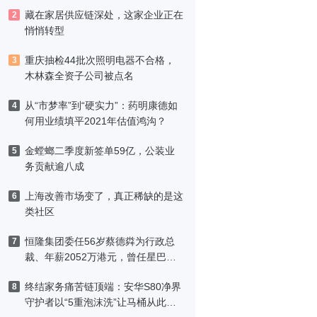
藏在家居供应链深处，这家企业正在
2
悄悄转型
重庆抽检44批次照明电器不合格，
3
木林森全资子公司被点名
从“市梦率”到“硬实力”：药明康德如
4
何用业绩填平2021年估值鸿沟？
金螳螂二季度新签单59亿，公装业
5
务贡献逾八成
上海改善市场变了，真正稀缺的是这
6
类社区
恒隆集团委任56岁蔡德粦为行政总
7
裁、年薪2052万港元，曾任星巴克
中国CEO
终结家务痛苦链顶端：安华S80净界
8
守护者以“5重泡沫洗”让马桶从此免