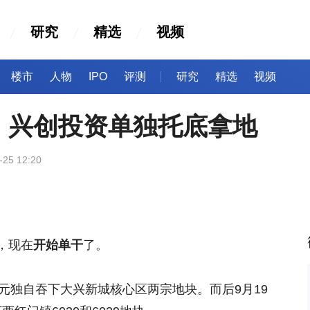
研究
精选
视频
楼市
人物
IPO
评测
研究
精选
视频
，兴创投资单独托底拿地
-25 12:20
，现在
开始单干
了。
7亿元独自吞下大兴新城核心区两宗地块。而后9月19