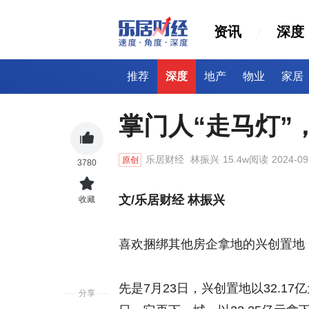
资讯
深度
推荐
深度
地产
物业
家居
掌门人“走马灯”
乐居财经
林振兴
15.4w阅读
2024-09
原创
3780
文/乐居财经 林振兴
收藏
喜欢捆绑其他房企拿地的兴创置地
先是7月23日，兴创置地以32.1
分享