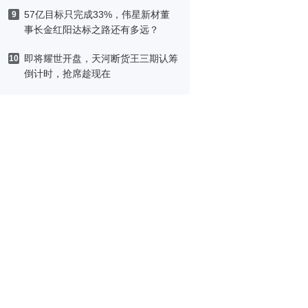
刷洗
57亿目标只完成33%，伟星新材董
9
事长金红阳达标之路还有多远？
即将耀世开盘，天河断货王三期认筹
10
倒计时，抢席趁现在