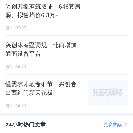
兴创万象茗筑取证，646套房
源、拟售均价6.3万+
进深
05-27
兴创沐春墅调规，北向增加
通面设备平台
进深
04-23
懂需求才敢卷细节，兴创卷
出西红门新天花板
进深
04-23
24小时热门文章
更多热读