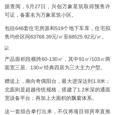
据查阅，5月27日，兴创万象茗筑取得预售许
可证，备案名为万象茗筑小区。
包括646套住宅房源和519个地下车库，住宅拟
售均价区间63768.39元/㎡至68525.92元/㎡。
产品面积段横跨60-130㎡，其中91㎡/103㎡两
面宽三居、130㎡经典四居为三大主力户型。
赠送上，南向奇偶阳台，最大进深达到1.8米；
北面则是超越传统规格，搭建了1.2米深的通面
宽设备平台；再加上大面积的飘窗体系。
这一套组合拳打出来，不仅将项目得房率直推