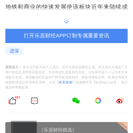
地铁和商业的快速发展使该板块近年来陆续成
交了多幅住宅地块。
来源：进深
打开乐居财经APP订制专属重要资讯
进深
重要提示：
本文仅代表作者个人观点，并不代表乐居财经立场。本文旨在为满足广大
用户的信息需求而采集提供，并非商业性或盈利性用途。任何单位或个人认为本文来
源标注有误，或涉嫌侵犯其知识产权等相关权利的，请提供身份证明、权属证明及详
细侵权情况证明等相关资料，点击【
联系客服
】或发邮件至【ljcj@leju.com】，我们
将及时审核处理。
657
《乐居财经精选》