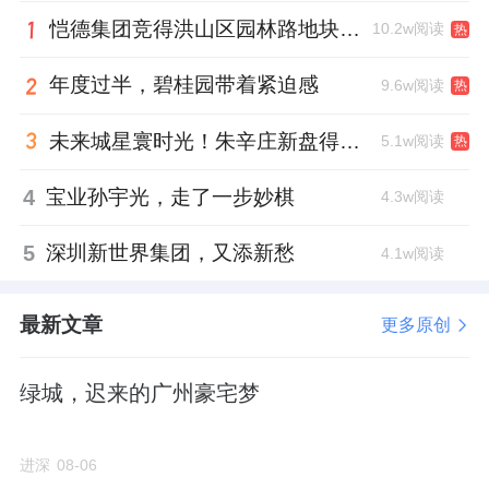
恺德集团竞得洪山区园林路地块，引入贝好家C2M产品定位及营销服务
10.2w阅读
热
年度过半，碧桂园带着紧迫感
9.6w阅读
热
未来城星寰时光！朱辛庄新盘得房率创新高
5.1w阅读
热
4
宝业孙宇光，走了一步妙棋
4.3w阅读
5
深圳新世界集团，又添新愁
4.1w阅读
最新文章
更多原创
绿城，迟来的广州豪宅梦
进深
08-06