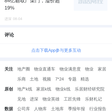
84亿霸取广渠门，溢价超
19%
进深
08-04
评论
点击下载App参与更多互动
关注
地产圈
物业直通车
物业满意度
物业
家居
乐商
土地
视频
7*24
专题
精选
原创
地产k线
家居k线
物业k线
乐居财经研究院
见地
进深
物业英雄
工匠先锋
乐财札记
数据
公司库
人物库
土地库
季报年报
行业报告