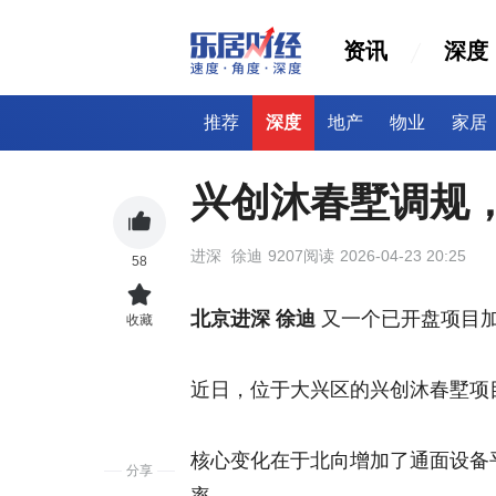
资讯
深度
推荐
深度
地产
物业
家居
兴创沐春墅调规
进深
徐迪
9207阅读
2026-04-23 20:25
58
北京进深 徐迪
又一个已开盘项目加
收藏
近日，位于大兴区的兴创沐春墅项
核心变化在于北向增加了通面设备
分享