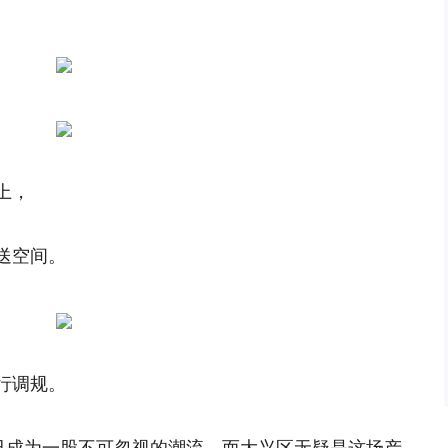
上，
送空间。
行调规。