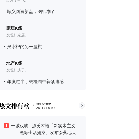
好房子时代。
顺义国资新盘，图纸糊了
家居K线
发现好家居。
吴水根的另一盘棋
地产K线
发现好房子。
年度过半，碧桂园带着紧迫感
一城双响 | 源氏木语「新实木主义
1
——黑标生活提案」发布会落地天