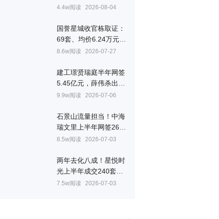
一个单盘销冠
4.4w阅读
2026-08-04
国誉星城收官栋取证：
69套、均价6.24万元/
㎡
8.6w阅读
2026-07-27
建工璟贤瑞庭半年网签
5.45亿元，薛伟杀出重
围拿下房山销冠
9.9w阅读
2026-07-06
石景山流量担当！中海
瑞文里上半年网签261
套夺冠
8.5w阅读
2026-07-03
两年去化八成！星悦时
光上半年成交240套，
韩跃联手叶晨拿下顺义
7.5w阅读
2026-07-03
销冠