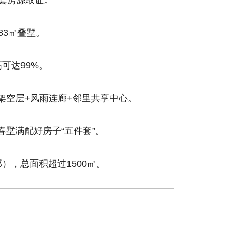
87套房源取证。
-283㎡叠墅。
可达99%。
架空层+风雨连廊+邻里共享中心。
墅满配好房子“五件套”。
），总面积超过1500㎡。