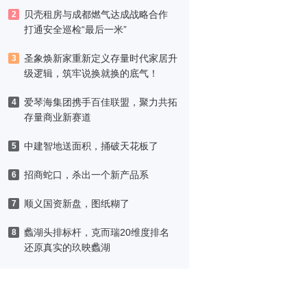
津，黑标旗舰店盛大启幕
贝壳租房与成都燃气达成战略合作
2
打通安全巡检“最后一米”
圣象焕新家重新定义存量时代家居升
3
级逻辑，筑牢说换就换的底气！
爱琴海集团携手百佳联盟，聚力共拓
4
存量商业新赛道
中建智地送面积，捅破天花板了
5
招商蛇口，杀出一个新产品系
6
顺义国资新盘，图纸糊了
7
蠡湖头排标杆，克而瑞20维度排名
8
还原真实的玖映蠡湖