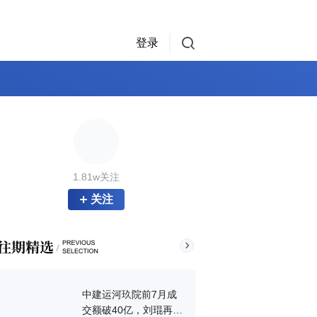
登录
1.81w关注
关注
中建运河玖院前7月成
交额破40亿，刘琨再拿