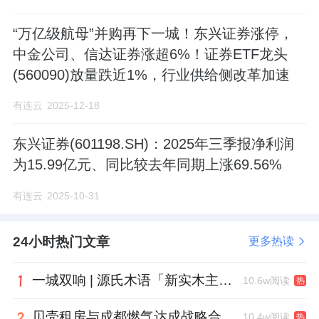
“万亿级航母”并购再下一城！东兴证券涨停，
中金公司、信达证券涨超6%！证券ETF龙头
(560090)放量跌近1%，行业供给侧改革加速
有连云
2025-12-18
东兴证券(601198.SH)：2025年三季报净利润
为15.99亿元、同比较去年同期上涨69.56%
有连云
2025-10-31
24小时热门文章
更多热读
一城双响 | 源氏木语「新实木主义——黑标生活提案」发布会落地天津，黑标旗舰店盛大启幕
10.6w阅读
热
贝壳租房与成都燃气达成战略合作 打通安全巡检“最后一米”
10.4w阅读
热