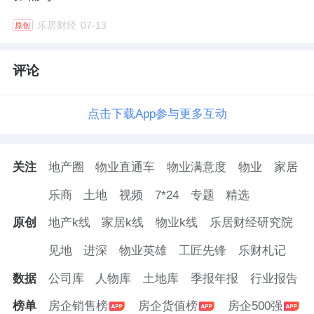
乐居财经
07-13
原创
评论
点击下载App参与更多互动
关注
地产圈
物业直通车
物业满意度
物业
家居
乐商
土地
视频
7*24
专题
精选
原创
地产k线
家居k线
物业k线
乐居财经研究院
见地
进深
物业英雄
工匠先锋
乐财札记
数据
公司库
人物库
土地库
季报年报
行业报告
榜单
房企销售榜
房企货值榜
房企500强