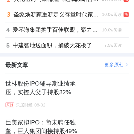
圣象焕新家重新定义存量时代家居升级逻辑，筑牢说换就换的底气！
10.0w阅读
热
4
爱琴海集团携手百佳联盟，聚力共拓存量商业新赛道
10.0w阅读
5
中建智地送面积，捅破天花板了
7.5w阅读
最新文章
更多原创
世林股份IPO辅导期业绩承
压，实控人父子持股32%
乐居财经
08-02
原创
巨美家拟IPO：暂未聘任独
董，巨人集团间接持股49%