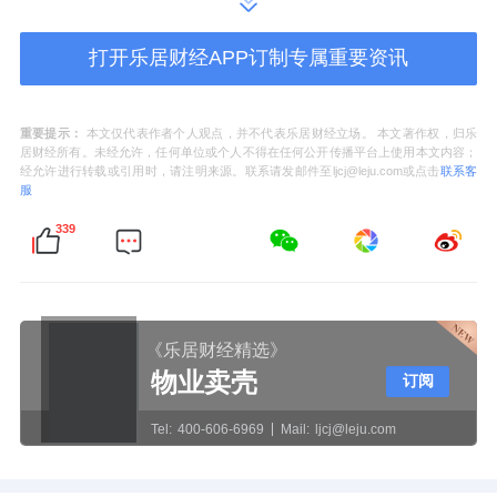
学厂（升华集团前身）厂长，升华集团董事
长，升华控股董事长。现任升华集团董事长、
打开乐居财经APP订制专属重要资讯
升华控股董事长、汇升投资执行董事兼总经
理、升盈投资执行事务合伙人和升腾投资执行
重要提示：
本文仅代表作者个人观点，并不代表乐居财经立场。 本文著作权，归乐
事务合伙人。
居财经所有。未经允许，任何单位或个人不得在任何公开传播平台上使用本文内容；
经允许进行转载或引用时，请注明来源。联系请发邮件至ljcj@leju.com或点击
联系客
服
339
从产品上看，云峰新材主要拥有人造板、木地
板、科技木、定制家居等4大产品。其中，人造
板产能利用率分别为72.27%、63.71%、
《乐居财经精选》
74.73%。
物业卖壳
订阅
报告期内，云峰新材主营业务毛利率分别为
Tel:
400-606-6969
Mail:
ljcj@leju.com
26.28%、23.92%、22.73%和20.17%，逐年略
有下降。