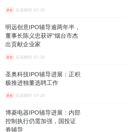
乐居财经
07-20
原创
明远创意IPO辅导逾两年半，
董事长陈义忠获评"烟台市杰
出贡献企业家
乐居财经
07-20
原创
圣奥科技IPO辅导进展：正积
极推进独董选聘工作
乐居财经
07-20
原创
博菱电器IPO辅导进展：内部
控制执行仍需加强，国投证
券辅导