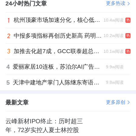
24小时热门文章
更多热读
杭州顶豪市场加速分化，核心低密资产迎来价值兑现
10.4w阅读
热
中报多项指标再创历史新高 药明康德将高质量发展成果“分发”到位
10.2w阅读
热
加推去化超7成，GCC联泰超总湾再次引爆深圳顶豪市场认购热潮
10.1w阅读
热
4
爱丽家居10连板，苏泊尔AI广告翻车，居然之家首单REITs获批丨家居周记
9.9w阅读
5
天津中建地产掌门人陈继东寄语青年“跳出舒适区”，曾任银行信贷经理
9.8w阅读
最新文章
更多原创
云峰新材IPO终止：历时超三
年，72岁实控人夏士林控股