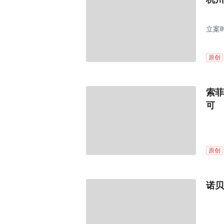
立案时
原创
索菲
可
原创
诺贝