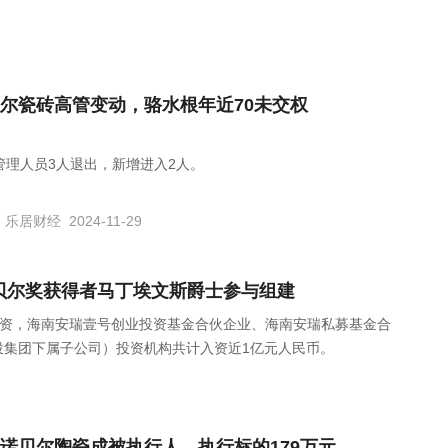
尔瓷砖高管变动，骆水根年近70未交权
管理人员3人退出，新增进入2人。
乐居财经
2024-11-29
贝尔奖获得者马丁埃文斯爵士参与组建
融资，海南安瑞壹号创业投资基金合伙企业、海南安瑞私募基金合
投集团下属子公司）投资机构共计入资近1亿元人民币。
诺贝尔陶瓷成被执行人，执行标的179万元