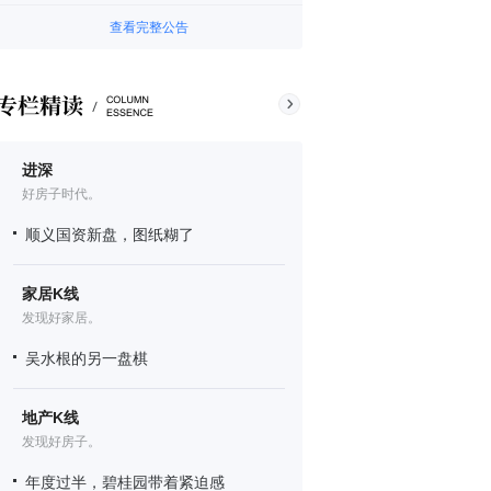
查看完整公告
进深
好房子时代。
顺义国资新盘，图纸糊了
家居K线
发现好家居。
吴水根的另一盘棋
地产K线
发现好房子。
年度过半，碧桂园带着紧迫感