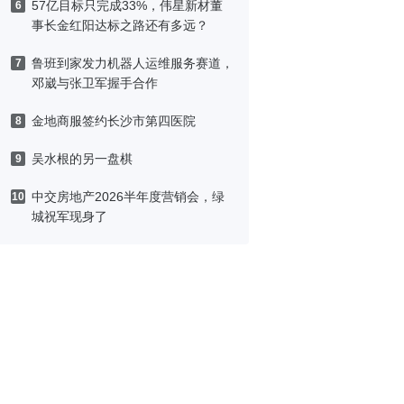
57亿目标只完成33%，伟星新材董
6
事长金红阳达标之路还有多远？
鲁班到家发力机器人运维服务赛道，
7
邓崴与张卫军握手合作
金地商服签约长沙市第四医院
8
吴水根的另一盘棋
9
中交房地产2026半年度营销会，绿
10
城祝军现身了