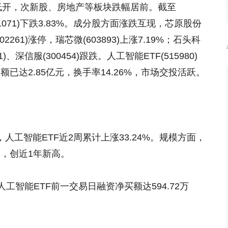
集体低开，次新股、房地产等板块跌幅居前。截至
31071)下跌3.83%。成分股方面涨跌互现，芯原股份
002261)涨停，瑞芯微(603893)上涨7.19%；石头科
1)、深信服(300454)跟跌。人工智能ETF(515980)
额已达2.85亿元，换手率14.26%，市场交投活跃。
，人工智能ETF近2周累计上涨33.24%。规模方面，
元，创近1年新高。
智能ETF前一交易日融资净买额达594.72万
。