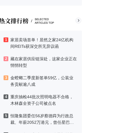
家居卖场首单！居然之家24亿机构
1
间REITs获深交所无异议函
藏在家居供应链深处，这家企业正在
2
悄悄转型
金螳螂二季度新签单59亿，公装业
3
务贡献逾八成
重庆抽检44批次照明电器不合格，
4
木林森全资子公司被点名
恒隆集团委任56岁蔡德粦为行政总
5
裁、年薪2052万港元，曾任星巴克
中国CEO