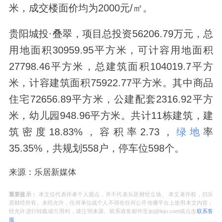
米，成交楼面价均为2000元/㎡。
贵阳城投·叠翠，项目总投资56206.79万元，总
用地面积30959.95平方米，可计容用地面积
27798.46平方米，总建筑面积104019.7平方
米，计容建筑面积75922.77平方米。其中商品
住宅72656.89平方米，公建配套2316.92平方
米，幼儿园948.96平方米。共计11栋建筑，建
筑密度18.83%，容积率2.73，
绿地
率
35.35%，共规划558户，停车位598个。
来源：乐居新媒体
重要提示：
本文仅代表作者个人观点，并不代表乐居财经立场。 本文著作权，归乐
居财经所有。未经允许，任何单位或个人不得在任何公开传播平台上使用本文内容；
经允许进行转载或引用时，请注明来源。联系请发邮件至ljcj@leju.com或点击
联系客
服