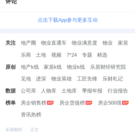
评论
点击下载App参与更多互动
关注
地产圈
物业直通车
物业满意度
物业
家居
乐商
土地
视频
7*24
专题
精选
原创
地产k线
家居k线
物业k线
乐居财经研究院
见地
进深
物业英雄
工匠先锋
乐财札记
数据
公司库
人物库
土地库
季报年报
行业报告
榜单
房企销售榜
房企货值榜
房企500强
资讯热榜
乐居财经
正文