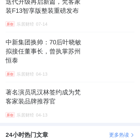
大店后，三年内，不会在市区有这种计划。如
迭代升级再启新篇，梵客家
装F13智享版整装重磅发布
果明年业绩规模达到预期，会开始下沉郊区市
场。
乐居财经
07-14
原创
深耕单城是梵客的务实战略，但随着发展的步
中新集团换帅：70后叶晓敏
伐，梵客走出北京已经提上日程，李静透露
拟接任董事长，曾执掌苏州
到，预计今年年底会在上海开一个店，待做到
恒泰
一定规模后再考虑下一个城市。
乐居财经
04-13
原创
著名演员巩汉林签约成为梵
以下是乐居财经与李静对话精选：
客家装品牌推荐官
“家装行业没有巨无霸，现在是群雄争霸阶
乐居财经
04-13
原创
段。”
24小时热门文章
更多热读
乐居财经：上游房地产市场的变化，对家装市