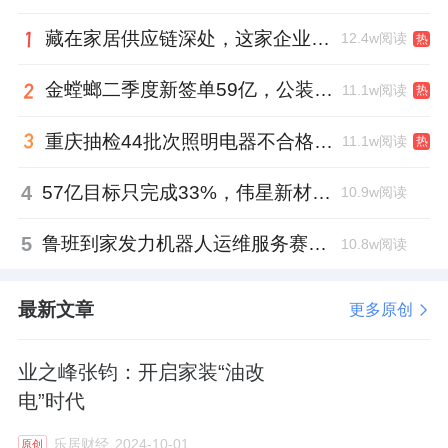
场有什么影响？
藏在家居供应链深处，这家企业正在悄悄转型
12.4w阅读
热
李静：
作为地产行业的下游产业，相对来说肯
金螳螂二季度新签单59亿，公装业务贡献逾八成
11.1w阅读
热
定会波动大些，但是现在大环境的波动仅限于
重庆抽检44批次照明电器不合格，木林森全资子公司被点名
11.1w阅读
热
新房市场占比大的城市，像北京这种以二手房
为主导的市场，其实波动没那么大。梵客每年
4
57亿目标只完成33%，伟星新材董事长金红阳达标之路还有多远？
10.9w阅读
业绩都在以基本上不低于50%的增速在发展，
5
鲁班到家发力机器人运维服务赛道，邓崴与张卫军握手合作
10.8w阅读
包括今年也是一样的，主要的原因是北京我们
做的80%以上是老房，老房又分两种，一种叫
最新文章
更多原创
老破小改造，一种是二次交易所产生的全屋翻
新改造。
业之峰张钧：开启家装“油改
乐居财经：在北京有很多做整装的家装企业，
电”时代
这个市场会不会出现容量饱和？
乐居财经
2024-10-01
原创