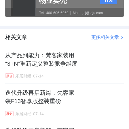
物业卖壳
订阅
是在今年行业大喊“遇到了前所未有的挑战”的
Tel:
400-606-6969
Mail:
ljcj@leju.com
背景下，这样的开拓之举也引发了行业的广泛
关注。
相关文章
更多相关文章
开大店是李静经过仔细算账之后做出的决策。
“现在整装头部公司基本上已经成了建材产品的
从产品到能力：梵客家装用
第一渠道，它们急需开拓这样的渠道，把更大
“3+N”重新定义整装竞争维度
的力度给到了这些整装头部公司，最直观的就
乐居财经
07-14
是公司采购成本下降。”李静解释道，两个大店
原创
对梵客来说是比较良性的，现在南北两个店能
迭代升级再启新篇，梵客家
辐射到各自周边区域的装修需求。
装F13智享版整装重磅
一个光脚的走到今天的规模，李静每走一步都
乐居财经
07-14
原创
是深思熟虑后才落子。他说，在北京开完这个