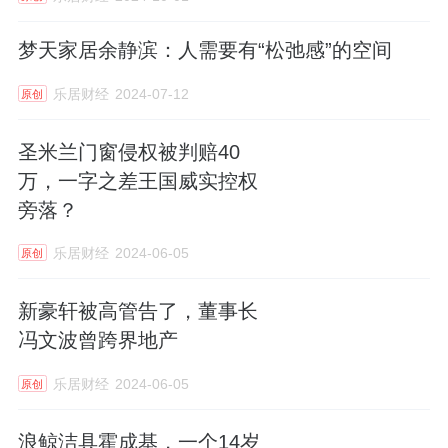
李静：据不完全统计，北京大概在800亿左右
梦天家居余静滨：人需要有“松弛感”的空间
的这样一个市场容量，但是现阶段头部的这些
乐居财经
2024-07-12
原创
整装公司，市场占有率其实并不是很高，粗略
估计加在一起也就是在20%-30%之间，说明市
圣米兰门窗侵权被判赔40
场本身空间还很大，它的容量是没有任何问题
万，一字之差王国威实控权
的。其实目前家装行业还没有巨无霸，现在是
旁落？
一个群雄争霸的阶段，每个地方都有几个龙
乐居财经
2024-06-05
原创
头，也就是区域性龙头，但我估计未来3-5年可
能会形成全国性的龙头。
新豪轩被高管告了，董事长
冯文波曾跨界地产
“自己鸡蛋里挑骨头”
乐居财经
2024-06-05
原创
乐居财经：在这些做整装的企业中，梵客的核
心竞争优势是什么？
浪鲸洁具霍成基，一个14岁