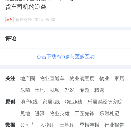
货车司机的逆袭
李静：
梵客一直是围绕用户的需求在做事情，
乐居财经
2024-05-30
原创
坚守初心，不受任何外界的干扰，我们的整装
产品都是我亲自研发的，产品研发来自于对用
评论
户需求的调研。公司创建至今，我直管两个部
门，一个是客服部，一个是流量部门，就是客
点击下载App参与更多互动
源的部门。通过客服部你就能知道用户的爽点
跟痛点在哪里，用户吐槽的点就是你产品改进
关注
地产圈
物业直通车
物业满意度
物业
家居
的点。所以我一直在一线，这样你就能了解用
户的需求，能够开发用户需求的产品。比如我
乐商
土地
视频
7*24
专题
精选
们新推出的“七宅一生”，不纯讲风格，而是讲
原创
地产k线
家居k线
物业k线
乐居财经研究院
人生的7个阶段，7种生活居住方式。
见地
进深
物业英雄
工匠先锋
乐财札记
乐居财经：装修跟人打交道，会遇到各种不同
数据
公司库
人物库
土地库
季报年报
行业报告