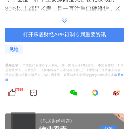
80%以上都是老房，且一直注重口碑维护，老
带新是我们重要考核指标的其中一项。”
打开乐居财经APP订制专属重要资讯
品牌打出名气，对资本的吸引力也是越来越
见地
大，想要投资梵客的不在少数，不过李静内心
有个坚持：企业没做到一定规模的时候，还是
重要提示：
本文仅代表作者个人观点，并不代表乐居财经立场。 本文著作权，归乐
居财经所有。未经允许，任何单位或个人不得在任何公开传播平台上使用本文内容；
先过苦日子。“过苦日子的时候，每天算着账过
经允许进行转载或引用时，请注明来源。联系请发邮件至ljcj@leju.com或点击
联系客
服
日子，每一件事你会对自己要求更严格一些。”
17565
就是这个过苦日子的李静，前段时间在北京奥
体中心附近开了个26000平米的梵客家装生活
体验馆，有“京城第一店”的雅称。要知道，梵
《乐居财经精选》
客没有融过资，纯靠自己内部资金运转，尤其