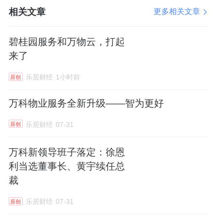
Spaces》主题作全英文演讲。
相关文章
更多相关文章
碧桂园服务和万物云，打起
万物梁行董事长莫凡作全英文主题演讲
来了
分享中，莫凡用4个E来阐述商企空间可持续运
乐居财经
1小时前
原创
营的含义：Economy，即确保空间的长期价
值；Efficiency，即提升运营效率和能源效率；
万科物业服务全新升级——智为更好
Ecology，即最小化对环境的负面影响；
乐居财经
07-31
原创
Equality，即让空间内每个使用者都能获得平等
服务。
万科新领导班子落定：徐恩
利当选董事长、黄宇续任总
莫凡指出，在中国政府的双碳战略引领下，叠
裁
加写字楼租金下降、空置率攀升的现状，作为
乐居财经
07-31
原创
能耗大户的商企空间，当下开展节能降耗具有