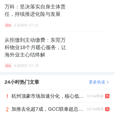
重要性和必要性。然而站在资产方的视角，他
万科：坚决落实自身主体责
们往往面临着短期利益与长期价值的抉择：如
任，持续推进化险与发展
何评估改造投入与产出？如何平衡空间节能与
乐居财经
07-31
原创
用户体验？节能改造中断正常运营时，又该如
何选择？
从拒缴到主动缴费：东莞万
科物业18个月暖心服务，让
从全生命周期角度，莫凡分享了多个国内商业
海外业主心结终解
建筑可持续运营的优秀案例。在规划与设计阶
乐居财经
07-29
段，上海徐汇
万科
的POD+TOD创新模式，营
原创
造“在公园里工作，在花园中购物”的绿色体
24小时热门文章
更多热读
验，带来环境、经济和社会效益。
杭州顶豪市场加速分化，核心低密资产迎来价值兑现
在建筑碳排放的重点阶段运营期，莫凡围绕
10.5w阅读
热
3R“Reduce、Reuse、Recycle”关键词，分别
加推去化超7成，GCC联泰超总湾再次引爆深圳顶豪市场认购热潮
10.2w阅读
热
介绍了深圳
万科
云城加装AIoT智控节能系统，