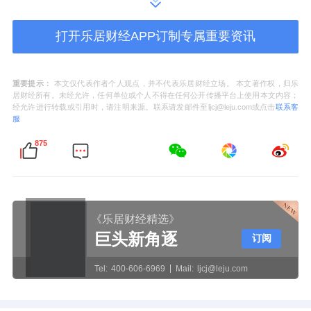
制定节能减排措施提供数据支持。近日，
万物
打开乐居财经APP订制专属重要资讯
云
“数字碳排放项目”荣获“ESG年度行动突破先
锋”奖，成为行业唯一的获奖企业。
重要提示：
本文仅代表作者个人观点，并不代表乐居财经立场。 本文著作权，归乐
居财经所有。未经允许，任何单位或个人不得在任何公开传播平台上使用本文内容；
商企空间全生命周期可持续运营的中国实践
经允许进行转载或引用时，请注明来源。联系请发邮件至ljcj@leju.com或点击
联系客
服
本次零碳城市峰会由RICS与REDAS联合主
875
办，邀请了新加坡国家发展部、交通部等多个
政府机构，以及当地乃至亚太地区的众多知名
企业代表，共约400人参会。万物梁行作为唯
《乐居财经精选》
一的中国物业公司代表应邀参会。
巨头新角逐
订阅
会上，万物梁行董事长莫凡围绕《LowCarbon
Tel:
400-606-6969
Mail:
ljcj@leju.com
and Sustainable Operations in Commercial