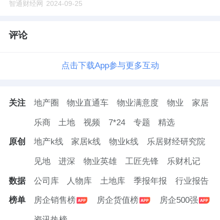
智通财经网
2024-09-25
评论
点击下载App参与更多互动
关注
地产圈
物业直通车
物业满意度
物业
家居
乐商
土地
视频
7*24
专题
精选
原创
地产k线
家居k线
物业k线
乐居财经研究院
见地
进深
物业英雄
工匠先锋
乐财札记
数据
公司库
人物库
土地库
季报年报
行业报告
榜单
房企销售榜
房企货值榜
房企500强
资讯热榜