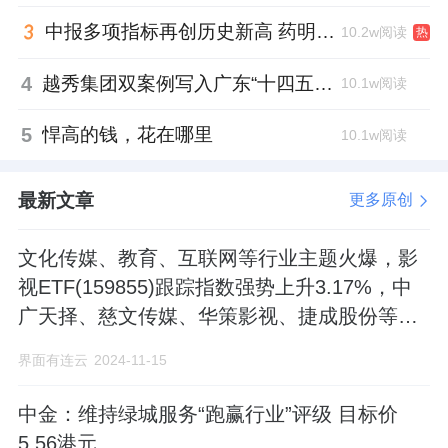
实现中央空调自动节能的案例；深圳滨海云中
中报多项指标再创历史新高 药明康德将高质量发展成果“分发”到位
10.2w阅读
热
心的空调冷凝水和雨水处理后用于灌溉绿植的
4
越秀集团双案例写入广东“十四五”公共文化答卷，复合文化空间助力青年发展型城市建设
10.1w阅读
创新做法；以及万物梁行在众多在管项目开展
的“零废弃办公”实践。
5
悍高的钱，花在哪里
10.1w阅读
“我们希望通过发布白皮书和企业实践，吸引更
最新文章
更多原创
多企业和个人积极投身绿色实践，用实际行动
共同拥抱更绿色、高效和可持续的未来。”莫凡
文化传媒、教育、互联网等行业主题火爆，影
呼吁。
视ETF(159855)跟踪指数强势上升3.17%，中
广天择、慈文传媒、华策影视、捷成股份等领
万物梁行作为国内领先的商企空间综合服务
涨。
界面有连云
2024-11-15
商，始终致力于以科学管理手段和精细化运营
方式，积极践行低碳物业理念。未来，万物梁
中金：维持绿城服务“跑赢行业”评级 目标价
行将继续秉承初心，从丰富的运营实践中汲取
5.56港元