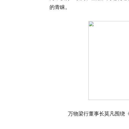
的青睐。
万物梁行董事长莫凡围绕《M