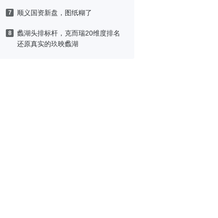
顺义国资新盘，图纸糊了
7
蠡湖头排标杆，克而瑞20维度排名
8
还原真实的玖映蠡湖