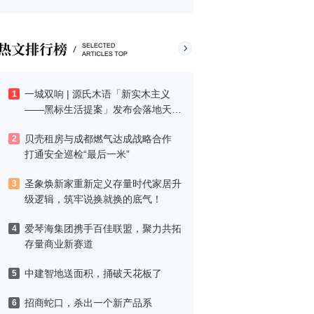
一城双响 | 源氏木语「新实木主义
1
——黑标生活提案」发布会落地天
津，黑标旗舰店盛大启幕
贝壳租房与成都燃气达成战略合作
2
打通安全巡检“最后一米”
圣象焕新家重新定义存量时代家居升
3
级逻辑，筑牢说换就换的底气！
爱琴海集团携手百佳联盟，聚力共拓
4
存量商业新赛道
中建智地送面积，捅破天花板了
5
招商蛇口，杀出一个新产品系
6