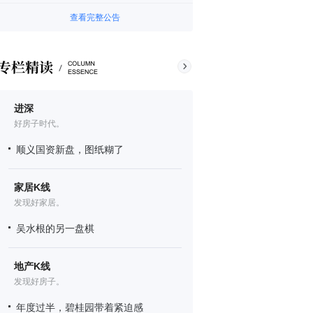
查看完整公告
进深
好房子时代。
顺义国资新盘，图纸糊了
家居K线
发现好家居。
吴水根的另一盘棋
地产K线
发现好房子。
年度过半，碧桂园带着紧迫感