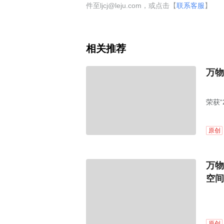
件至ljcj@leju.com，或点击【
联系客服
】
相关推荐
万物
荣获“
务企
原创
万物
空间
原创