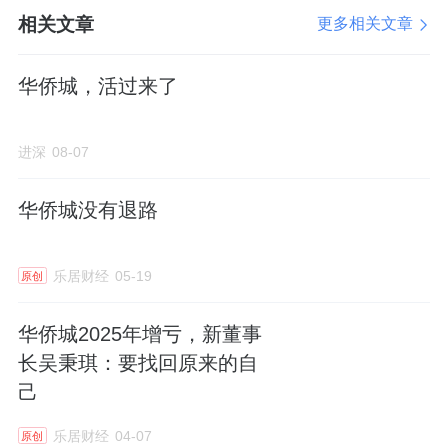
宅，从伦敦的海德公园一号，纽约曼哈顿中央
相关文章
更多相关文章
公园旁的One57、432ParkAvenue，再到杜康
生先生自己设计的台北豪宅帝宝、陶朱隐园，
华侨城，活过来了
其最大的共同点便是地段的卓然优势，而深业
世纪山谷·世家，几乎具备了以上豪宅案例的核
进深
08-07
心优势。
华侨城没有退路
杜康生先生特别强调：“当我站在世家大宅向外
乐居财经
05-19
原创
望去的时候，深深地被窗外的美景所震撼，这
华侨城2025年增亏，新董事
个地段与景观，是我见过最壮阔、最雄伟的案
长吴秉琪：要找回原来的自
例之一。”在豪宅专家杜康生老师的眼中，深业
己
世纪山谷·世家是世界上独档的优质房产，拥有
其绝对优势与巨大潜力。
乐居财经
04-07
原创