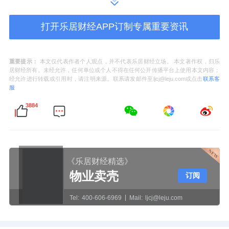
索。深业世纪山谷·世家，位于大沙河沿岸、深
打开乐居财经APP订制专属重要资讯
圳湾之畔，城市中轴之上，尽享生态资源，是
一块自然与奢华交织的宝藏之地：向西望去是
重要提示：
本文仅代表作者个人观点，并不代表乐居财经立场。 本文著作权，归乐
双高尔夫果岭绿幕，向南可欣赏深圳湾海景，
居财经所有。未经允许，任何单位或个人不得在任何公开传播平台上使用本文内容；
经允许进行转载或引用时，请注明来源。联系请发邮件至ljcj@leju.com或点击
联系客
向东则是
华侨城
湿地及度假区，向北可远眺塘
服
朗山及大沙河风光，城市精华荟萃于此境，构
3884
成了一场“流动的盛宴”。
对话奢宅探索人居高度
《乐居财经精选》
物业卖壳
订阅
杜康生先生，这位华人圈中最具影响力、享誉
Tel:
400-606-6969
Mail:
ljcj@leju.com
世界的豪宅设计师，带来了主题演讲《豪宅新
风，序启世家》。杜康生先生回望全球顶级豪