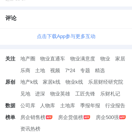
续向大城市涌入，而房地产的价值则取决于城
市的发展潜力，深圳的科创产业、生活配套将
评论
是其不断吸引高端人才的重要竞争力。
点击下载App参与更多互动
深业世纪山谷·世家，深业集团40余年全球鼎级
首发之作，位于核心城市的中轴地段，临近三
关注
地产圈
物业直通车
物业满意度
物业
家居
大总部CBD，同时与华侨城人文住区、深圳湾
乐商
土地
视频
7*24
专题
精选
豪宅带一脉相承，拥有其无可替代的资产价值
及发展潜力，是坚守长期主义的传世作品及优
原创
地产k线
家居k线
物业k线
乐居财经研究院
质资产。
见地
进深
物业英雄
工匠先锋
乐财札记
数据
公司库
人物库
土地库
季报年报
行业报告
深湾之巅盛启世家时代
榜单
房企销售榜
房企货值榜
房企500强
资讯热榜