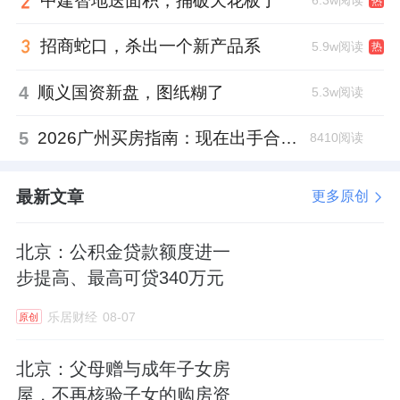
中建智地送面积，捅破天花板了
6.3w阅读
热
提升至全新高度。这个夜晚，我们一同见证了
招商蛇口，杀出一个新产品系
5.9w阅读
热
世家世纪会服务重要的里程碑——金钥匙联盟
授牌仪式。
4
顺义国资新盘，图纸糊了
5.3w阅读
5
2026广州买房指南：现在出手合适吗？一手二手怎么选？克而瑞榜单揭晓答案
8410阅读
金钥匙作为具有全球影响力的高端服务品牌，
自1929年成立以来，遍布全球40多个国家和地
最新文章
更多原创
区，为全球奢华酒店和高端物业管理树立了行
业标杆。
北京：公积金贷款额度进一
步提高、最高可贷340万元
此次金钥匙联盟授牌仪式标志着深业世纪山谷·
乐居财经
08-07
原创
世家在物业服务上迈入了一个新的高度，为世
家业主带来了更加专业化、个性化、国际化的
北京：父母赠与成年子女房
生活服务体验。
屋，不再核验子女的购房资