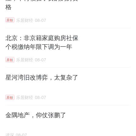
格
远见卓谈洞察时代大势
乐居财经
08-07
原创
中国经济体制改革研究会副会长、中国（深
北京：非京籍家庭购房社保
个税缴纳年限下调为一年
圳）综合开发研究院院长樊纲先生为与会来宾
以及地产行业带来了一场趋势与洞见的盛宴
乐居财经
08-07
原创
——《跨越短期波动，注重长期发展》，为财
星河湾旧改博弈，太复杂了
富领袖者及资产配置者提供了宝贵的指导和思
考。樊纲先生强调，面对市场经济的波动，更
应以长远的眼光，长期主义的坚守，来抵御风
乐居财经
08-07
原创
险，创造未来。
金隅地产，仰仗张鹏了
樊纲先生表示，在未来，中小城市人口将会持
进深
08-07