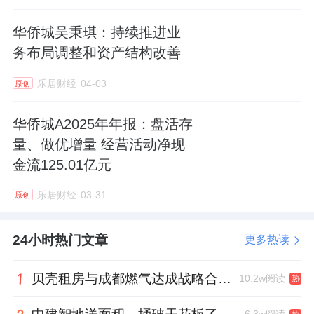
华侨城吴秉琪：持续推进业
务布局调整和资产结构改善
杜康生老师分享之后，一段《序启世家》
VCR，与世界共鉴世家的传世价值。沙河入
乐居财经
04-03
原创
海，湾里挑一。深业世纪山谷·世家坐落于深湾
中轴之上，这条传奇中轴的右岸，代表了过去
华侨城A2025年年报：盘活存
量、做优增量 经营活动净现
十年总部经济的传奇成就；左岸将续写未来十
金流125.01亿元
年深圳湾CBD的发展高度。深业集团，以最高
的标准成就了这座深湾中轴之上的传世塔标作
乐居财经
03-31
原创
品，每一席都是最后封藏。
24小时热门文章
更多热读
授牌仪式全面提升服务
贝壳租房与成都燃气达成战略合作 打通安全巡检“最后一米”
10.2w阅读
热
在独一无二的人居美学之上，为匹配世家业主
的尊贵生活，深业世纪山谷·世家也将物业服务