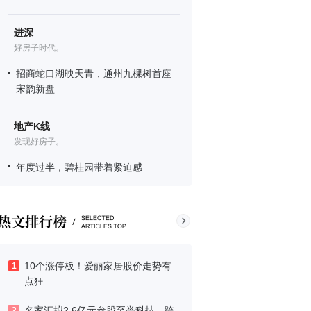
进深
好房子时代。
招商蛇口湖映天青，通州九棵树首座
宋韵新盘
地产K线
发现好房子。
年度过半，碧桂园带着紧迫感
10个涨停板！爱丽家居股价走势有
1
点狂
名家汇拟2.6亿元参股至誉科技，跨
2