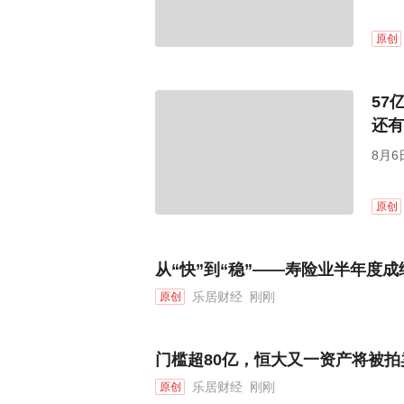
原创
57
还有
8月6
原创
从“快”到“稳”——寿险业半年度
乐居财经
刚刚
原创
门槛超80亿，恒大又一资产将被拍
乐居财经
刚刚
原创