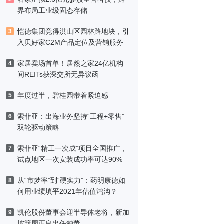
界布局工业级固态存储
恺德集团竞得洪山区园林路地块，引
3
入贝好家C2M产品定位及营销服务
家居卖场首单！居然之家24亿机构
4
间REITs获深交所无异议函
年度过半，碧桂园带着紧迫感
5
索菲亚：出海业务坚持“工程+零售”
6
双轮驱动策略
索菲亚“精工一次成”项目全国推广，
7
试点地区一次安装成功率可达90%
从“市梦率”到“硬实力”：药明康德如
8
何用业绩填平2021年估值鸿沟？
凯伦股份董事会迎半导体老将，新加
9
坡籍周正良出任独董