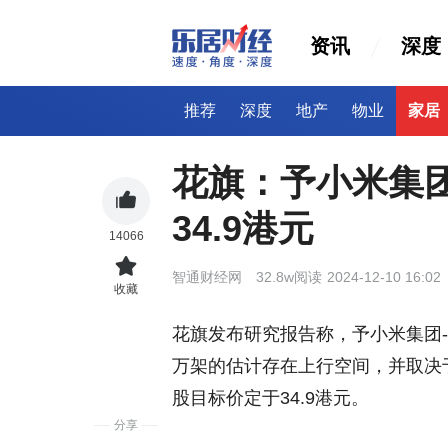
资讯
深度
推荐
深度
地产
物业
家居
花旗：予小米集团
34.9港元
14066
智通财经网
32.8w阅读
2024-12-10 16:02
收藏
花旗发布研究报告称，予小米集团-W(0
万架的估计存在上行空间，并取决
股目标价定于34.9港元。
分享