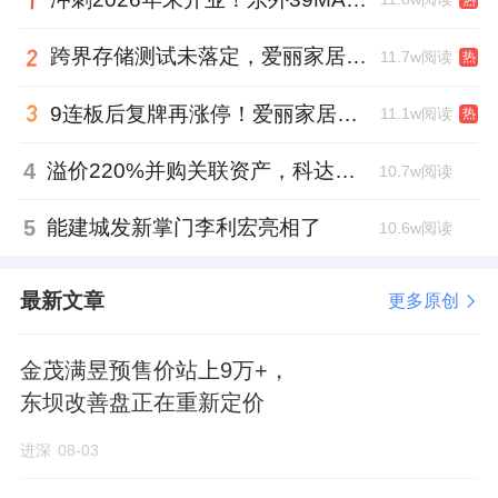
跨界存储测试未落定，爱丽家居复牌前自揭多重风险
11.7w阅读
热
9连板后复牌再涨停！爱丽家居市盈率318倍，跨界收购案尚未落地
11.1w阅读
热
4
溢价220%并购关联资产，科达制造近75亿元重组被否
10.7w阅读
5
能建城发新掌门李利宏亮相了
10.6w阅读
最新文章
更多原创
金茂满昱预售价站上9万+，
东坝改善盘正在重新定价
进深
08-03