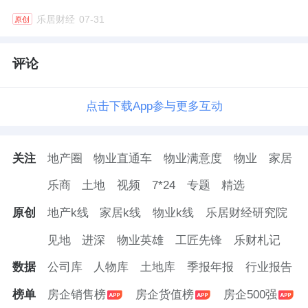
乐居财经
07-31
原创
评论
点击下载App参与更多互动
关注
地产圈
物业直通车
物业满意度
物业
家居
乐商
土地
视频
7*24
专题
精选
原创
地产k线
家居k线
物业k线
乐居财经研究院
见地
进深
物业英雄
工匠先锋
乐财札记
数据
公司库
人物库
土地库
季报年报
行业报告
榜单
房企销售榜
房企货值榜
房企500强