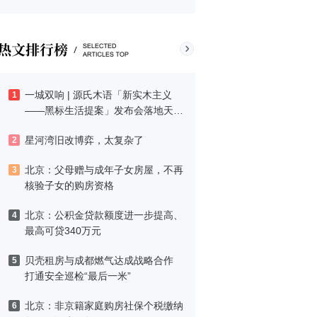
一城双响 | 源氏木语「新实木主义
1
——黑标生活提案」发布会落地天
津，黑标旗舰店盛大启幕
星河湾旧改博弈，太复杂了
2
北京：父母赠与成年子女房屋，不再
3
核验子女的购房资格
北京：公积金贷款额度进一步提高、
4
最高可贷340万元
贝壳租房与成都燃气达成战略合作
5
打通安全巡检“最后一米”
北京：非京籍家庭购房社保个税缴纳
6