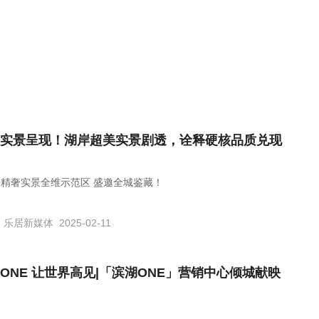
实景呈现！湖岸超美实景剧透，诠释硬核品质兑现
块精奢实景全维示范区 盛邀全城鉴藏！
乐居新媒体
2025-02-11
EONE 让世界高见|「滨湖ONE」营销中心倾城献映