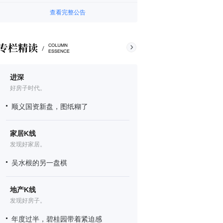
查看完整公告
进深
好房子时代。
顺义国资新盘，图纸糊了
家居K线
发现好家居。
吴水根的另一盘棋
地产K线
发现好房子。
年度过半，碧桂园带着紧迫感