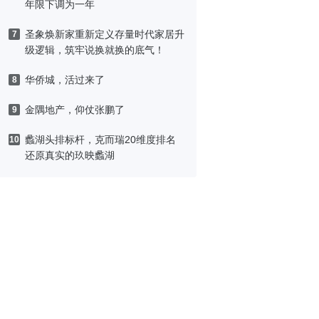
年限下调为一年
圣象焕新家重新定义存量时代家居升
7
级逻辑，筑牢说换就换的底气！
华侨城，活过来了
8
金隅地产，仰仗张鹏了
9
蠡湖头排标杆，克而瑞20维度排名
10
还原真实的玖映蠡湖