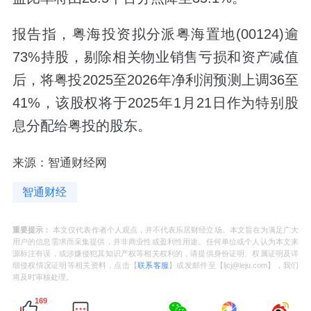
报告指，粤海投资拟分派粤海置地(00124)逾
73%持股，剔除相关物业销售亏损和资产减值
后，将粤投2025至2026年净利润预测上调36至
41%，该股权将于2025年1月21日作为特别股
息分配给粤投的股东。
来源：智通财经网
智通财经
重要提示：
本文仅代表作者个人观点，并不代表乐居财经立场。本文旨在为满足广大
用户的信息需求而采集提供，并非商业性或盈利性用途。任何单位或个人认为本文来
源标注有误，或涉嫌侵犯其知识产权等相关权利的，请提供身份证明、权属证明及详
细侵权情况证明等相关资料，点击【
联系客服
】或发邮件至【ljcj@leju.com】，我们
将及时审核处理。
169