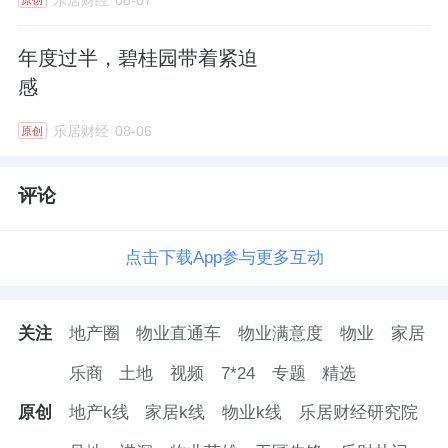
乐居财经
08-07
原创
年度过半，碧桂园带着紧迫
感
乐居财经
08-06
原创
评论
点击下载App参与更多互动
关注
地产圈
物业直通车
物业满意度
物业
家居
乐商
土地
视频
7*24
专题
精选
原创
地产k线
家居k线
物业k线
乐居财经研究院