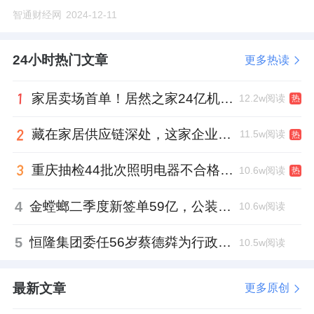
智通财经网
2024-12-11
24小时热门文章
更多热读
家居卖场首单！居然之家24亿机构间REITs获深交所无异议函
12.2w阅读
热
藏在家居供应链深处，这家企业正在悄悄转型
11.5w阅读
热
重庆抽检44批次照明电器不合格，木林森全资子公司被点名
10.6w阅读
热
4
金螳螂二季度新签单59亿，公装业务贡献逾八成
10.6w阅读
5
恒隆集团委任56岁蔡德粦为行政总裁、年薪2052万港元，曾任星巴克中国CEO
10.5w阅读
最新文章
更多原创