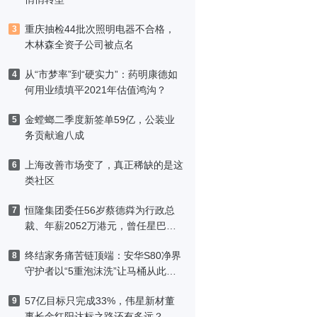
重庆抽检44批次照明电器不合格，
3
木林森全资子公司被点名
从“市梦率”到“硬实力”：药明康德如
4
何用业绩填平2021年估值鸿沟？
金螳螂二季度新签单59亿，公装业
5
务贡献逾八成
上海改善市场变了，真正稀缺的是这
6
类社区
恒隆集团委任56岁蔡德粦为行政总
7
裁、年薪2052万港元，曾任星巴克
中国CEO
终结家务痛苦链顶端：安华S80净界
8
守护者以“5重泡沫洗”让马桶从此免
刷洗
57亿目标只完成33%，伟星新材董
9
事长金红阳达标之路还有多远？