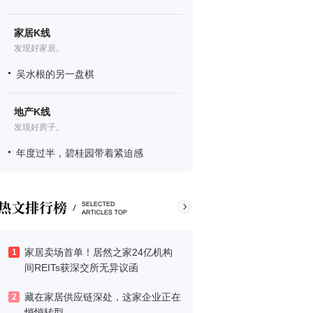
家居K线
发现好家居。
吴水根的另一盘棋
地产K线
发现好房子。
年度过半，碧桂园带着紧迫感
家居卖场首单！居然之家24亿机构
1
间REITs获深交所无异议函
藏在家居供应链深处，这家企业正在
2
悄悄转型