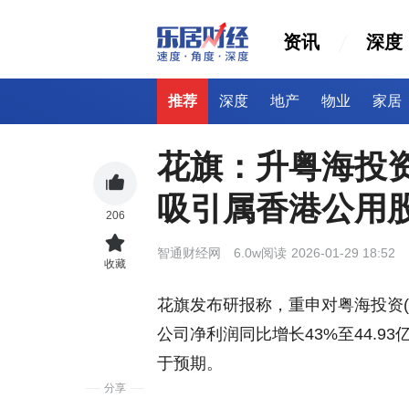
资讯
深度
推荐
深度
地产
物业
家居
花旗：升粤海投资
吸引属香港公用
206
智通财经网
6.0w阅读
2026-01-29 18:52
收藏
花旗发布研报称，重申对粤海投资(00
公司净利润同比增长43%至44.9
于预期。
分享