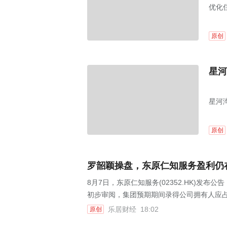
优化
原创
星河
星河
原创
罗韶颖操盘，东原仁知服务盈利仍
8月7日，东原仁知服务(02352.HK)发布
初步审阅，集团预期期间录得公司拥有人应占利
乐居财经
18:02
原创