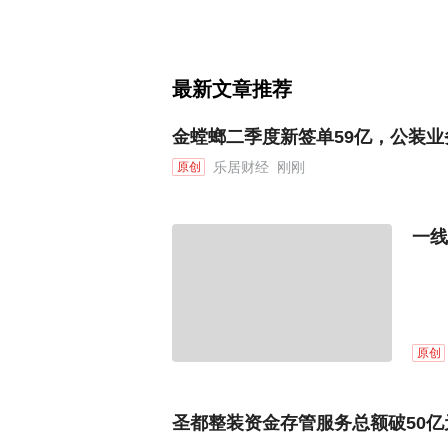
最新文章推荐
金螳螂二季度新签单59亿，公装
乐居财经
刚刚
原创
一线
原创
圣都整装资金存管服务总额破50亿