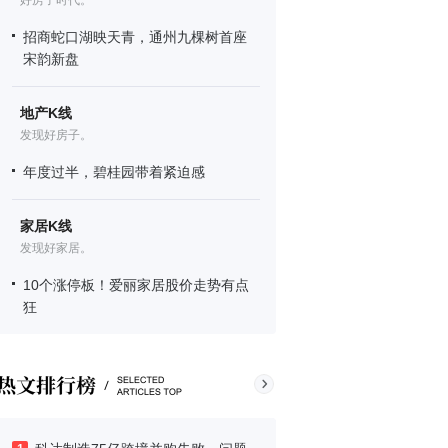
好房子时代。
招商蛇口湖映天青，通州九棵树首座
宋韵新盘
地产K线
发现好房子。
年度过半，碧桂园带着紧迫感
家居K线
发现好家居。
10个涨停板！爱丽家居股价走势有点
狂