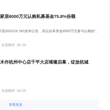
家居8000万元认购私募基金75.8%份额
居(603216.SH)发布公告，其以自有资金8000万元参与认购的“上
遨春晓创业投资中心（有限合伙）”私募基金，已全部完成实缴出
基金募集工作正式收官。
乐居财经
05-29
木作杭州中心店千平大店璀璨启幕，绽放杭城
乐居财经
04-20
查看更多