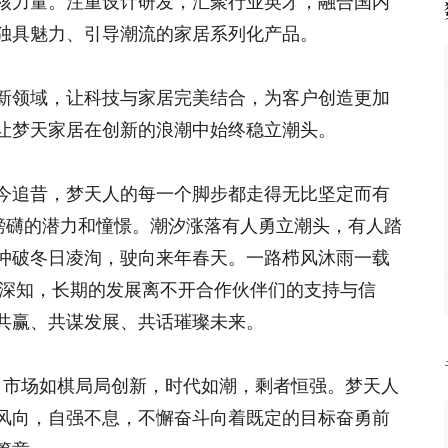
核力量。注重设计研发，汇聚行业英才，融合国内
独具魅力、引导潮流的家居系列化产品。
新领域，让科技与家居完美结合，为客户创造更加
让梦天家居在创新的浪潮中始终稳立潮头。
今追昔，梦天人的每一个脚步都走得无比坚定而有
出磅礴的潜力和憧憬。潮汐涨落有人勇立潮头，有人踏
冲破冬日凌洵，驶向来年春天。一路栉风沐雨一载
居深知，长期的发展离不开合作伙伴们的支持与信
共赢、共谋发展、共话璀璨未来。
变。市场如棋局局创新，时代如潮，剩者恒强。梦天人
风向，自强不息，不懈奋斗向着既定的目标奋勇前