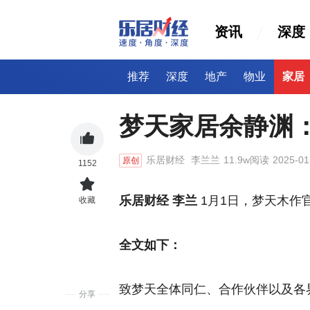
资讯
深度
推荐
深度
地产
物业
家居
梦天家居余静渊
乐居财经
李兰兰
11.9w阅读
2025-01
原创
1152
乐居财经 李兰
1月1日，梦天木作官
收藏
全文如下：
致梦天全体同仁、合作伙伴以及各
分享