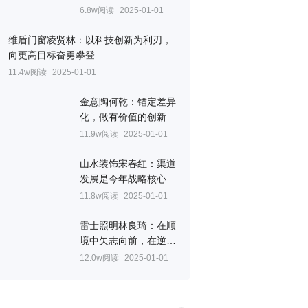
线下深度融合
6.8w阅读
2025-01-01
维盾门窗凌贤林：以科技创新为利刃，
向更高目标奋勇攀登
11.4w阅读
2025-01-01
金意陶何乾：锚定差异
化，做有价值的创新
11.9w阅读
2025-01-01
山水装饰宋春红：渠道
发展是今年战略核心
11.8w阅读
2025-01-01
雷士照明林良琦：在顺
境中矢志向前，在逆境
中力争翻盘
12.0w阅读
2025-01-01