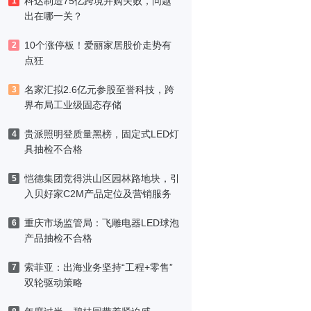
科达制造75亿跨境并购失败，问题
1
出在哪一关？
10个涨停板！爱丽家居股价走势有
2
点狂
名家汇拟2.6亿元参股至誉科技，跨
3
界布局工业级固态存储
贵派照明登质量黑榜，固定式LED灯
4
具抽检不合格
恺德集团竞得洪山区园林路地块，引
5
入贝好家C2M产品定位及营销服务
重庆市场监管局：飞雕电器LED球泡
6
产品抽检不合格
索菲亚：出海业务坚持“工程+零售”
7
双轮驱动策略