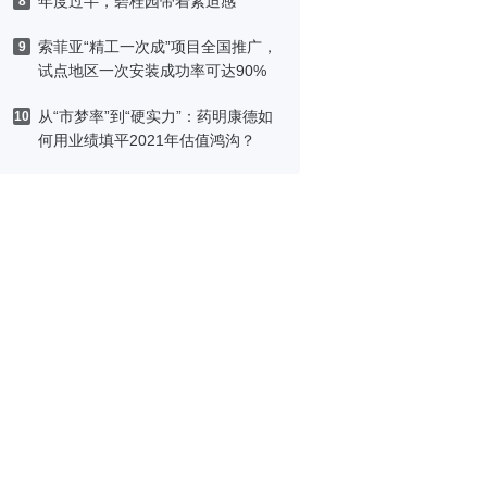
年度过半，碧桂园带着紧迫感
8
索菲亚“精工一次成”项目全国推广，
9
试点地区一次安装成功率可达90%
从“市梦率”到“硬实力”：药明康德如
10
何用业绩填平2021年估值鸿沟？