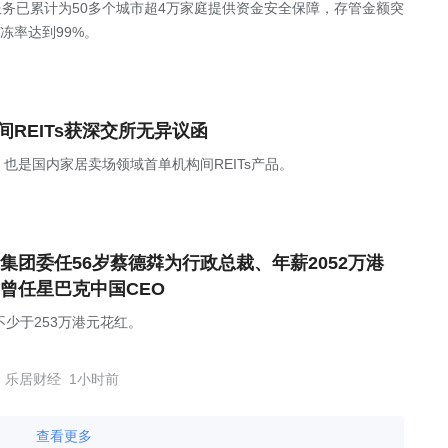
服务已累计为50多个城市超4万家庭提供资金安全保障，存管金额突
冻率达到99%。
REITs获深交所无异议函
也是国内家居卖场领域首单机构间REITs产品。
集团委任56岁蔡德粦为行政总裁、年薪2052万港
曾任星巴克中国CEO
不少于253万港元花红。
乐居财经
1小时前
查看更多