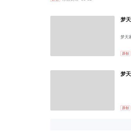
梦天
梦天家
海信
资，
原创
梦天
原创