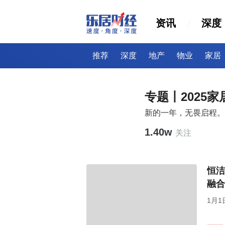
资讯
深度
推荐
深度
地产
物业
家居
专题丨2025
新的一年，无畏启程。
1.40w
关注
恒洁
融合
1月