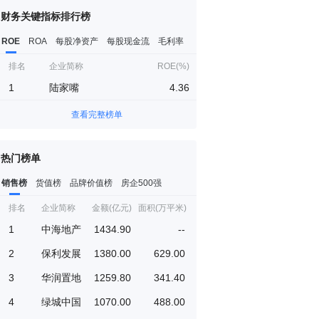
财务关键指标排行榜
ROE
ROA
每股净资产
每股现金流
毛利率
排名
企业简称
ROE(%)
1
陆家嘴
4.36
查看完整榜单
热门榜单
销售榜
货值榜
品牌价值榜
房企500强
排名
企业简称
金额(亿元)
面积(万平米)
1
中海地产
1434.90
--
2
保利发展
1380.00
629.00
3
华润置地
1259.80
341.40
4
绿城中国
1070.00
488.00