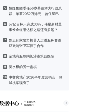
恒隆集团委任56岁蔡德粦为行政总
5
裁、年薪2052万港元，曾任星巴克
中国CEO
57亿目标只完成33%，伟星新材董
6
事长金红阳达标之路还有多远？
鲁班到家发力机器人运维服务赛道，
7
邓崴与张卫军握手合作
金地商服签约长沙市第四医院
8
吴水根的另一盘棋
9
中交房地产2026半年度营销会，绿
10
城祝军现身了