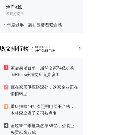
地产K线
发现好房子。
年度过半，碧桂园带着紧迫感
家居卖场首单！居然之家24亿机构
1
间REITs获深交所无异议函
藏在家居供应链深处，这家企业正在
2
悄悄转型
重庆抽检44批次照明电器不合格，
3
木林森全资子公司被点名
金螳螂二季度新签单59亿，公装业
4
务贡献逾八成