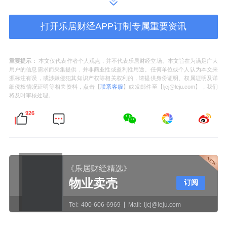
门锁、铰链、防蝇纱门、门锁等配件！
其他品类：
包括木制门窗、塑钢门窗等，
打开乐居财经APP订制专属重要资讯
也在国际市场上占有一定的份额。特别是
木制门窗，以其独特的质感和环保性能，
重要提示：
本文仅代表作者个人观点，并不代表乐居财经立场。本文旨在为满足广大
用户的信息需求而采集提供，并非商业性或盈利性用途。任何单位或个人认为本文来
受到部分国外消费者的喜爱。
源标注有误，或涉嫌侵犯其知识产权等相关权利的，请提供身份证明、权属证明及详
细侵权情况证明等相关资料，点击【
联系客服
】或发邮件至【ljcj@leju.com】，我们
三、出口企业表现
将及时审核处理。
重点企业：
如
海螺新材
、
森鹰窗业
等，在
926
门窗出口方面表现出色。海螺新材2023年
上半年门窗业务收入为1.83亿元，同比增
长21.87%；墨瑟门窗2023年销售额已经超
《乐居财经精选》
17.2亿的企业，外贸出口额也已经达数亿
物业卖壳
订阅
元；森鹰窗业虽然主营产品以木窗为主，
Tel:
400-606-6969
Mail:
ljcj@leju.com
但其金属门窗业务收入也实现了显著增