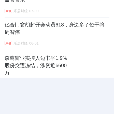
门窗、博仕门窗、罗兰德式门窗、富贵花
乐居财经
07-09
原创
门窗、捷霸门窗等众多品牌都已经在积极
开展外贸出口业务，只是销售规模都还不
亿合门窗胡超开会动员618，身边多了位干将
周智伟
大！参照以上外贸企业成长周期表，必须
外贸业务年销售额必须达到5000万以上才
乐居财经
06-01
原创
能算业务稳定！
森鹰窗业实控人边书平1.9%
五、出口市场机会
股份突遭冻结，涉资近6600
从全球系统门窗市场的整体趋势来
万
看，市场规模在持续增长。例如，2024年
乐居财经
05-14
原创
全球系统门窗市场规模预计将达到934.90
亿美元，这表明系统门窗市场具有较大的
24小时热门文章
更多热读
发展潜力。
未来门窗外贸市场机会主要集
中在欧美翻新市场、一带一路国家的商用
一城双响 | 源氏木语「新实木主义——黑标生活提案」发布会落地天津，黑标旗舰店盛大启幕
10.3w阅读