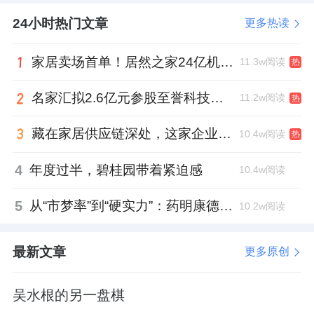
24小时热门文章
更多热读
家居卖场首单！居然之家24亿机构间REITs获深交所无异议函
11.3w阅读
热
名家汇拟2.6亿元参股至誉科技，跨界布局工业级固态存储
11.2w阅读
热
藏在家居供应链深处，这家企业正在悄悄转型
10.4w阅读
热
4
年度过半，碧桂园带着紧迫感
10.4w阅读
5
从“市梦率”到“硬实力”：药明康德如何用业绩填平2021年估值鸿沟？
10.2w阅读
最新文章
更多原创
吴水根的另一盘棋