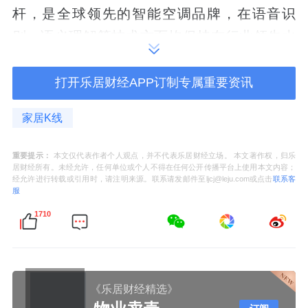
杆，是全球领先的智能空调品牌，在语音识
别、语义理解等技术方面均保持在行业领先水
平。根据弗若斯特沙利文的资料，按2023年智
能语音空调销量计，我们排名全球第一。”
打开乐居财经APP订制专属重要资讯
另据招股书披露，本次冲刺IPO前，奥克斯电
家居K线
气创始人郑坚江通过ZeHui、ChinaProsper及
重要提示：
本文仅代表作者个人观点，并不代表乐居财经立场。 本文著作权，归乐
奥克斯控股，控制约96.36%投票权，为该公司
居财经所有。未经允许，任何单位或个人不得在任何公开传播平台上使用本文内容；
经允许进行转载或引用时，请注明来源。联系请发邮件至ljcj@leju.com或点击
联系客
的控股股东，担任奥克斯电气的董事长。
服
1710
具体来看，截止递表，奥克斯的控股股东为奥
克斯控股，持股比例96.36%，而奥克斯控股由
郑坚江通过持股85%控制。与申报新三板时相
比，郑坚江在奥克斯的控股比例升高，而他妻
《乐居财经精选》