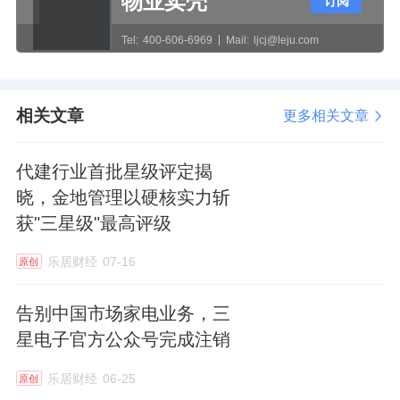
物业卖壳
订阅
子何意菊却消失在了股东之列，不再为公司实
控人。
Tel:
400-606-6969
Mail:
ljcj@leju.com
值得注意的是奥克斯电气上市前的一次大额分
相关文章
更多相关文章
红，引起了业内的争议。2024年前三季度，奥
代建行业首批星级评定揭
克斯电气进行了高达37.90亿元的股息分派，分
晓，金地管理以硬核实力斩
红金额甚至超过了当期27.16亿元的净利润额
获"三星级"最高评级
度。
乐居财经
07-16
原创
而透过招股书可知，奥克斯电气的财务基本面
并不算乐观。截至2024年9月末，奥克斯电气
告别中国市场家电业务，三
的现金流量净额为-32.93亿元，现金及现金等
星电子官方公众号完成注销
价物同比下降33.8%至28.96亿元。
乐居财经
06-25
原创