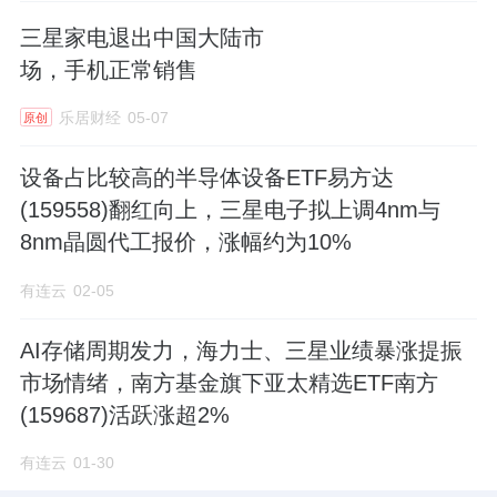
三星家电退出中国大陆市
公开资料显示，截至2024年，郑坚江手里有两
场，手机正常销售
家公司已经上市了，分别是2011年上市的
三星
乐居财经
05-07
原创
医疗
（前身是三星电气）及2014年上市的
奥克
斯国际
。若此次奥克斯电气上市成功，则意味
设备占比较高的半导体设备ETF易方达
着其即将成功手握3家上市公司。
(159558)翻红向上，三星电子拟上调4nm与
8nm晶圆代工报价，涨幅约为10%
有连云
02-05
AI存储周期发力，海力士、三星业绩暴涨提振
市场情绪，南方基金旗下亚太精选ETF南方
(159687)活跃涨超2%
有连云
01-30