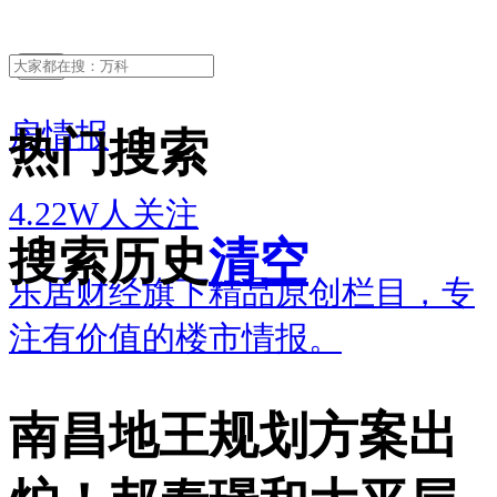
关注
房情报
热门搜索
4.22W人关注
搜索历史
清空
乐居财经旗下精品原创栏目，专
注有价值的楼市情报。
南昌地王规划方案出