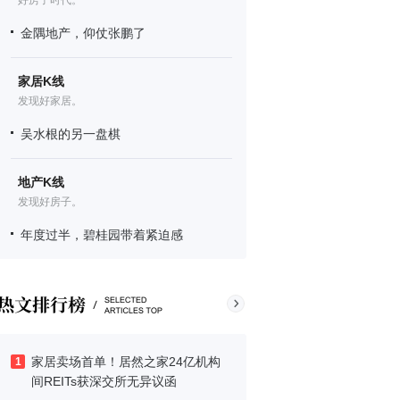
好房子时代。
金隅地产，仰仗张鹏了
家居K线
发现好家居。
吴水根的另一盘棋
地产K线
发现好房子。
年度过半，碧桂园带着紧迫感
家居卖场首单！居然之家24亿机构
1
间REITs获深交所无异议函