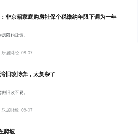
：非京籍家庭购房社保个税缴纳年限下调为一年
住房限购政策。
乐居财经
08-07
湾旧改博弈，太复杂了
湾做旧改不易。
乐居财经
08-07
在爬坡