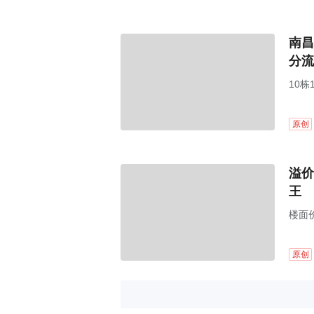
南昌
分流
10栋
原创
溢价
王
楼面
原创