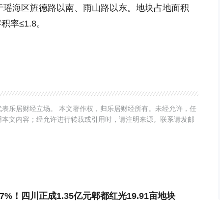
块位于瑶海区旌德路以南、雨山路以东。地块占地面积
积率≤1.8。
表乐居财经立场。 本文著作权，归乐居财经所有。未经允许，任
用本文内容；经允许进行转载或引用时，请注明来源。联系请发邮
.87%！四川正成1.35亿元郫都红光19.91亩地块