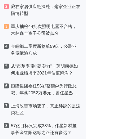
藏在家居供应链深处，这家企业正在
2
悄悄转型
重庆抽检44批次照明电器不合格，
3
木林森全资子公司被点名
金螳螂二季度新签单59亿，公装业
4
务贡献逾八成
从“市梦率”到“硬实力”：药明康德如
5
何用业绩填平2021年估值鸿沟？
恒隆集团委任56岁蔡德粦为行政总
6
裁、年薪2052万港元，曾任星巴克
中国CEO
上海改善市场变了，真正稀缺的是这
7
类社区
57亿目标只完成33%，伟星新材董
8
事长金红阳达标之路还有多远？