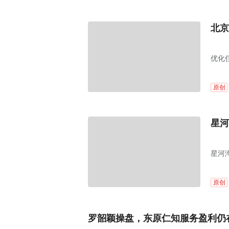
北京
优化
原创
星河
星河
原创
罗韶颖操盘，东原仁知服务盈利仍