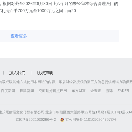
公告，根据对截至2026年6月30日止六个月的未经审核综合管理账目的
润介乎700万元至1000万元之间，而20
查看更多
加入我们
版权声明
转载或以其他方式使用本网站的内容。乐居财经及授权的第三方信息提供者竭力确保
百度新闻
搜狐新闻
克而瑞好房点评网
东方财富
企查查
雪球
ZAKER
京怡生乐居财经文化传媒有限公司 北京市朝阳区西大望路甲22号院1号楼1层101内3层S3-01
京ICP备2021030296号-2
京公网安备 11010502047973号