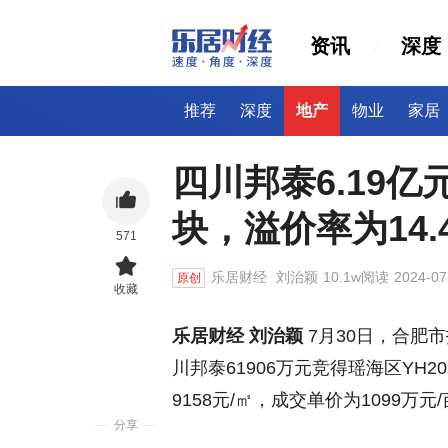
资讯
深度
推荐
深度
地产
物业
家居
四川邦泰6.19
块，溢价率为14.
571
乐居财经
刘治颖
10.1w阅读
2024-07
原创
收藏
乐居财经 刘治颖
7月30日，合肥
川邦泰61906万元竞得瑶海区YH2
9158元/㎡，成交单价为1099万元/
分享