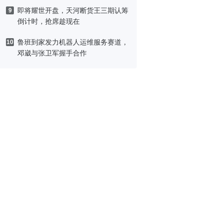
即将耀世开盘，天河断货王三期认筹
9
倒计时，抢席趁现在
鲁班到家发力机器人运维服务赛道，
10
邓崴与张卫军握手合作