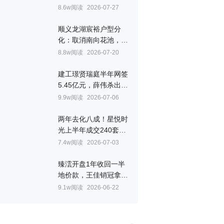
㎡
8.6w阅读
2026-07-27
顺义龙湖宸裕户型分
化：取消南向花池，全
景舱边厅成最大看点
8.8w阅读
2026-07-20
建工璟贤瑞庭半年网签
5.45亿元，薛伟杀出重
围拿下房山销冠
9.9w阅读
2026-07-06
两年去化八成！星悦时
光上半年成交240套，
韩跃联手叶晨拿下顺义
7.4w阅读
2026-07-03
销冠
臻澐开盘1年收回一半
地价款，王佳销冠拿到
手软
9.1w阅读
2026-06-22