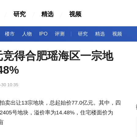
研究
精选
视频
楼市
人物
IPO
评测
研究
精选
视频
亿元竞得合肥瑶海区一宗地
48%
-30 10:35
市拍卖出让13宗地块，总起始价77.0亿元。其中，四
02405号地块，溢价率为14.48%，住宅楼面价为
亩