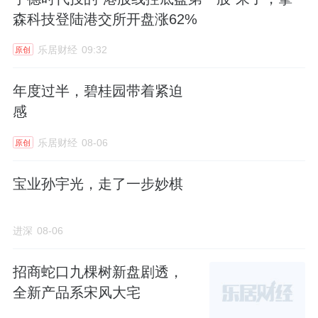
森科技登陆港交所开盘涨62%
乐居财经
09:32
原创
年度过半，碧桂园带着紧迫
感
乐居财经
08-06
原创
宝业孙宇光，走了一步妙棋
进深
08-06
招商蛇口九棵树新盘剧透，
全新产品系宋风大宅