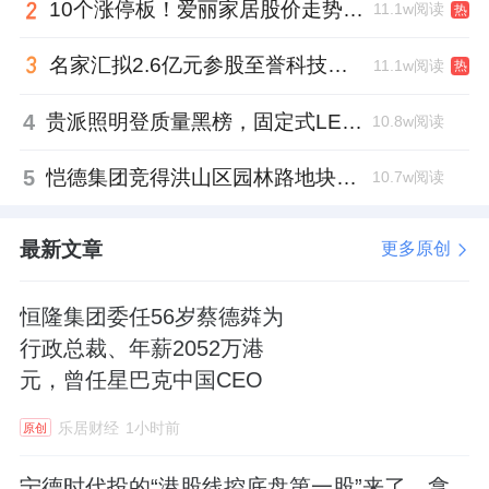
10个涨停板！爱丽家居股价走势有点狂
11.1w阅读
热
名家汇拟2.6亿元参股至誉科技，跨界布局工业级固态存储
11.1w阅读
热
4
贵派照明登质量黑榜，固定式LED灯具抽检不合格
10.8w阅读
5
恺德集团竞得洪山区园林路地块，引入贝好家C2M产品定位及营销服务
10.7w阅读
最新文章
更多原创
恒隆集团委任56岁蔡德粦为
行政总裁、年薪2052万港
元，曾任星巴克中国CEO
乐居财经
1小时前
原创
宁德时代投的“港股线控底盘第一股”来了，拿