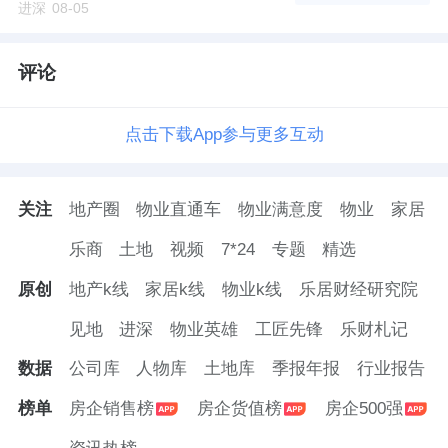
进深
08-05
评论
点击下载App参与更多互动
关注
地产圈
物业直通车
物业满意度
物业
家居
乐商
土地
视频
7*24
专题
精选
原创
地产k线
家居k线
物业k线
乐居财经研究院
见地
进深
物业英雄
工匠先锋
乐财札记
数据
公司库
人物库
土地库
季报年报
行业报告
榜单
房企销售榜
房企货值榜
房企500强