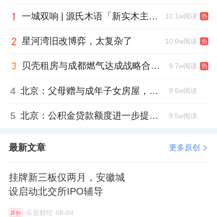
一城双响 | 源氏木语「新实木主义——黑标生活提案」发布会落地天津，黑标旗舰店盛大启幕
10.1w阅读
热
星河湾旧改博弈，太复杂了
10.0w阅读
热
贝壳租房与成都燃气达成战略合作 打通安全巡检“最后一米”
9.7w阅读
热
4
北京：父母赠与成年子女房屋，不再核验子女的购房资格
9.6w阅读
5
北京：公积金贷款额度进一步提高、最高可贷340万元
9.5w阅读
最新文章
更多原创
挂牌新三板仅两月，安徽城
设启动北交所IPO辅导
乐居财经
08-04
原创