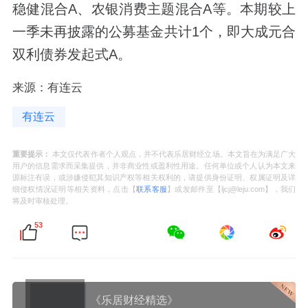
稳健混合A、农银消费主题混合A等。本期较上
一季未再披露的公募基金共计1个，即大成元合
双利债券发起式A。
来源：有连云
有连云
重要提示：
本文仅代表作者个人观点，并不代表乐居财经立场。本文旨在为满足广大
用户的信息需求而采集提供，并非商业性或盈利性用途。任何单位或个人认为本文来
源标注有误，或涉嫌侵犯其知识产权等相关权利的，请提供身份证明、权属证明及详
细侵权情况证明等相关资料，点击【
联系客服
】或发邮件至【ljcj@leju.com】，我们
将及时审核处理。
53
《乐居财经精选》