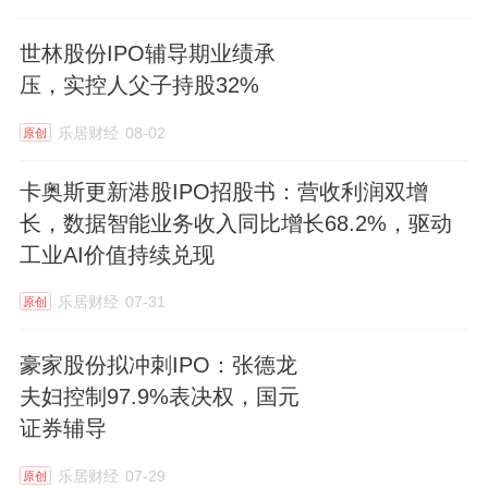
世林股份IPO辅导期业绩承
压，实控人父子持股32%
乐居财经
08-02
原创
卡奥斯更新港股IPO招股书：营收利润双增
长，数据智能业务收入同比增长68.2%，驱动
工业AI价值持续兑现
乐居财经
07-31
原创
豪家股份拟冲刺IPO：张德龙
夫妇控制97.9%表决权，国元
证券辅导
乐居财经
07-29
原创