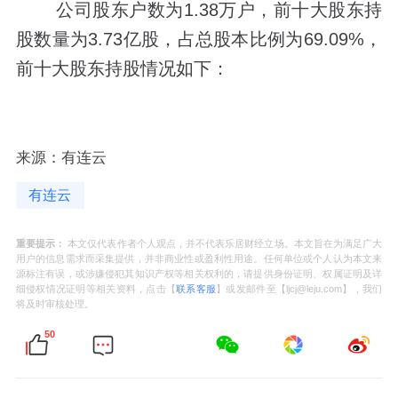
公司股东户数为1.38万户，前十大股东持
股数量为3.73亿股，占总股本比例为69.09%，
前十大股东持股情况如下：
来源：有连云
有连云
重要提示：
本文仅代表作者个人观点，并不代表乐居财经立场。本文旨在为满足广大
用户的信息需求而采集提供，并非商业性或盈利性用途。任何单位或个人认为本文来
源标注有误，或涉嫌侵犯其知识产权等相关权利的，请提供身份证明、权属证明及详
细侵权情况证明等相关资料，点击【
联系客服
】或发邮件至【ljcj@leju.com】，我们
将及时审核处理。
50