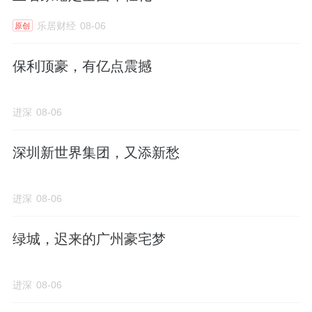
乐居财经
08-06
原创
保利顶豪，有亿点震撼
进深
08-06
深圳新世界集团，又添新愁
进深
08-06
绿城，迟来的广州豪宅梦
进深
08-06