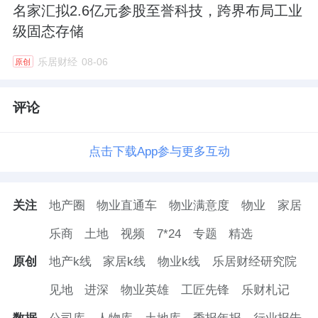
名家汇拟2.6亿元参股至誉科技，跨界布局工业
级固态存储
乐居财经
08-06
原创
评论
点击下载App参与更多互动
关注
地产圈
物业直通车
物业满意度
物业
家居
乐商
土地
视频
7*24
专题
精选
原创
地产k线
家居k线
物业k线
乐居财经研究院
见地
进深
物业英雄
工匠先锋
乐财札记