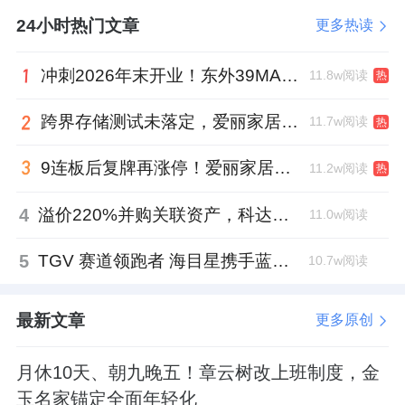
24小时热门文章
更多热读
冲刺2026年末开业！东外39MALL全球招商启幕，重构东直门商圈格局
11.8w阅读
热
跨界存储测试未落定，爱丽家居复牌前自揭多重风险
11.7w阅读
热
9连板后复牌再涨停！爱丽家居市盈率318倍，跨界收购案尚未落地
11.2w阅读
热
4
溢价220%并购关联资产，科达制造近75亿元重组被否
11.0w阅读
5
TGV 赛道领跑者 海目星携手蓝思科技掘金先进封装
10.7w阅读
最新文章
更多原创
月休10天、朝九晚五！章云树改上班制度，金
玉名家锚定全面年轻化