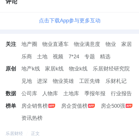
评论
点击下载App参与更多互动
关注
地产圈
物业直通车
物业满意度
物业
家居
乐商
土地
视频
7*24
专题
精选
原创
地产k线
家居k线
物业k线
乐居财经研究院
见地
进深
物业英雄
工匠先锋
乐财札记
数据
公司库
人物库
土地库
季报年报
行业报告
榜单
房企销售榜
房企货值榜
房企500强
资讯热榜
乐居财经
正文