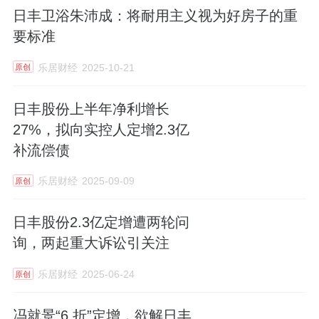
日丰卫浴朱沛成：将耐用主义视为好房子的重
要标准
乐居财经
2025-10-21
原创
日丰股份上半年净利增长
27%，拟向实控人定增2.3亿
补流偿债
乐居财经
2025-09-09
原创
日丰股份2.3亿定增遭两轮问
询，两起重大诉讼引关注
乐居财经
2025-06-24
原创
冯就景“6 折”定增，欲解日丰