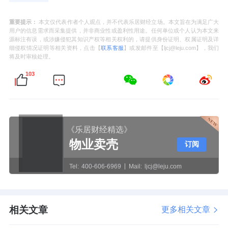
重要提示：
本文仅代表作者个人观点，并不代表乐居财经立场。本文旨在为满足广大
用户的信息需求而采集提供，并非商业性或盈利性用途。任何单位或个人认为本文来
源标注有误，或涉嫌侵犯其知识产权等相关权利的，请提供身份证明、权属证明及详
细侵权情况证明等相关资料，点击【
联系客服
】或发邮件至【ljcj@leju.com】，我们
将及时审核处理。
103
《乐居财经精选》
物业卖壳
订阅
Tel:
400-606-6969
Mail:
ljcj@leju.com
相关文章
更多相关文章