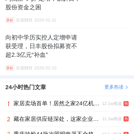
股份资金之困
乐居财经
2025-02-11
原创
向初中学历实控人定增申请
获受理，日丰股份拟募资不
超2.3亿元“补血”
乐居财经
2025-02-10
原创
24小时热门文章
更多热读
家居卖场首单！居然之家24亿机构间REITs获深交所无异议函
12.1w阅读
热
藏在家居供应链深处，这家企业正在悄悄转型
11.2w阅读
热