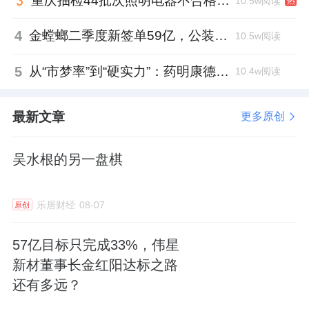
重庆抽检44批次照明电器不合格，木林森全资子公司被点名
10.5w阅读
热
4
金螳螂二季度新签单59亿，公装业务贡献逾八成
10.5w阅读
5
从“市梦率”到“硬实力”：药明康德如何用业绩填平2021年估值鸿沟？
10.4w阅读
最新文章
更多原创
吴水根的另一盘棋
乐居财经
08-07
原创
57亿目标只完成33%，伟星
新材董事长金红阳达标之路
还有多远？