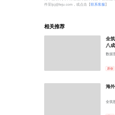
件至ljcj@leju.com，或点击【
联系客服
】
相关推荐
全筑
八成
数据
原创
海外
全筑股