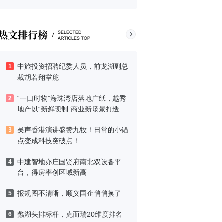
中旅投资招聘纪委人员，前龙湖副总
1
裁胡若翔掌舵
“一口时物”海珠湾店落地广纸，越秀
2
地产以“新鲜现制”商业新场景打造社
区高品质生活
吴声香港演讲盛赞九牧！日常的小锚
3
点变成科技突破点！
中建智地亦庄国贤府南北双设备平
4
台，得房率创区域新高
报规图不清晰，顺义国企悄悄换了
5
蠡湖头排标杆，克而瑞20维度排名
6