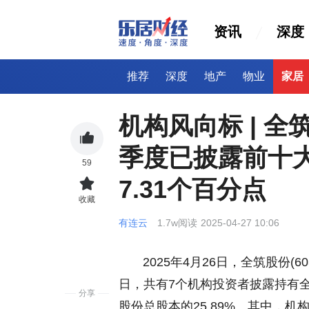
资讯
深度
推荐
深度
地产
物业
家居
机构风向标 | 全筑股
季度已披露前十
59
7.31个百分点
收藏
有连云
1.7w阅读
2025-04-27 10:06
2025年4月26日，全筑股份(603
日，共有7个机构投资者披露持有全
分享
股份总股本的25.89%。其中，机