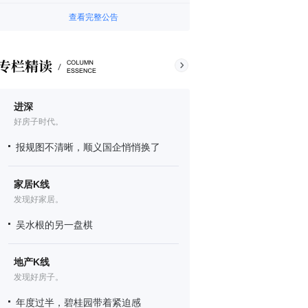
查看完整公告
进深
好房子时代。
报规图不清晰，顺义国企悄悄换了
家居K线
发现好家居。
吴水根的另一盘棋
地产K线
发现好房子。
年度过半，碧桂园带着紧迫感