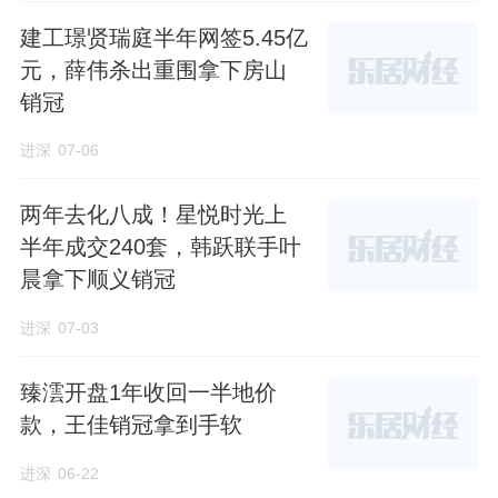
能行车。
建工璟贤瑞庭半年网签5.45亿
元，薛伟杀出重围拿下房山
南边地块，四栋住宅围合式布局，中间是园
销冠
林。
进深
07-06
不过，项目有个槽点，也是比较奇怪的一点。
两年去化八成！星悦时光上
小区明明是豪宅设计，但总平图却显示并没有
半年成交240套，韩跃联手叶
完全做到人车分流。
晨拿下顺义销冠
进深
07-03
南地块的四栋住宅，
中央园林设计了
24
个机动
臻澐开盘1年收回一半地价
车停车位，
3A#
的住宅出入口上也有
2
个。
款，王佳销冠拿到手软
而地块的主出入口也设计了车行出入口。
进深
06-22