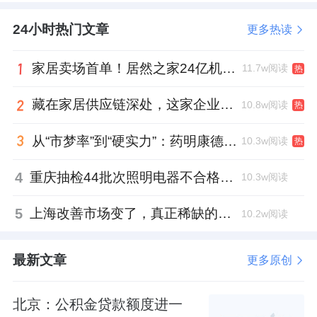
而且还有一点，四栋住宅的楼下还有不少非机
24小时热门文章
更多热读
动车停车位。粤进深大概数了一下，有
194
个。
家居卖场首单！居然之家24亿机构间REITs获深交所无异议函
11.7w阅读
热
也就是说，到时候小电驴是可以直接停进小区
藏在家居供应链深处，这家企业正在悄悄转型
10.8w阅读
热
楼下？
从“市梦率”到“硬实力”：药明康德如何用业绩填平2021年估值鸿沟？
10.3w阅读
热
这样的设计确实让人有点看不懂。
4
重庆抽检44批次照明电器不合格，木林森全资子公司被点名
10.3w阅读
不知道是不是地块太小，地下车位不够，所以
要在地上设计停车位来凑数。
5
上海改善市场变了，真正稀缺的是这类社区
10.2w阅读
根据规划方案，项目的地下机动车位
453
个，
最新文章
更多原创
地面机动车位
82
个。
北京：公积金贷款额度进一
地面机动车位除了南地块中央园林的那二十多