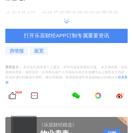
今年
3
月
4
日，中铁广投官方微信就披露消息，
总部基地项目地下室主体工程全面封顶，工程
建设正式转入地上主体施工。
打开乐居财经APP订制专属重要资讯
项目的住宅部分，作为新规产品值得期待。
房情报
面宽
从产品上看，个小区怎么说应该也是豪宅级
重要提示：
本文仅代表作者个人观点，并不代表乐居财经立场。 本文著作权，归乐
居财经所有。未经允许，任何单位或个人不得在任何公开传播平台上使用本文内容；
别。
经允许进行转载或引用时，请注明来源。联系请发邮件至ljcj@leju.com或点击
联系客
服
比如，北地块的两栋住宅，
两梯两户设计，大
3668
户型豪宅，双阳台，南北对流。
根据此前流出的信息，北边两栋住宅四房设
计，有双主套
(
三卫），其临江景观阳台足足有
《乐居财经精选》