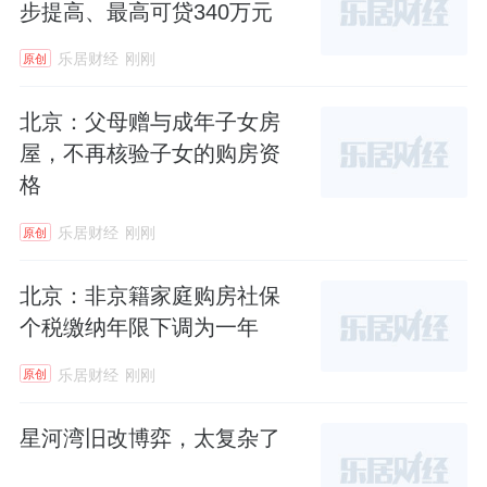
步提高、最高可贷340万元
个，其余的大部分位于北地块的办公楼下。
乐居财经
刚刚
原创
回顾一下土拍，
7
月
11
日，中铁广投以底价
5.91
亿元拿下横沥岛
2024NJY-2
地块，折合楼面价
北京：父母赠与成年子女房
屋，不再核验子女的购房资
约
11976
元
/m
²。
格
该地块曾从去年
6
月
13
日延期到
7
月
11
日，将近
乐居财经
刚刚
原创
一个月，最后才被中铁广投拿下。
北京：非京籍家庭购房社保
周边配套上，项目整体素质较好，位于明珠湾
个税缴纳年限下调为一年
核心横沥岛，距离
18
号线横沥站仅约
400
米。
乐居财经
刚刚
原创
离横沥岛尖的
IFF
永久会址、灵山岛尖的大湾区
科学论坛永久会址以及中交汇通中心都很近。
星河湾旧改博弈，太复杂了