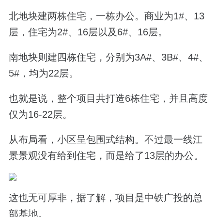
北地块建两栋住宅，一栋办公。商业为
1#
、
13
层，住宅为
2#
、
16
层以及
6#
、
16
层。
南地块则建四栋住宅，分别为
3A#
、
3B#
、
4#
、
5#
，均为
22
层。
也就是说，
整个项目共打造
6
栋住宅，并且高度
仅为
16-22
层。
从布局看，小区呈包围式结构。不过最一线江
景景观没有给到住宅，而是给了
13
层的办公。
这也无可厚非，据了解，
项目是中铁广投的总
部基地。