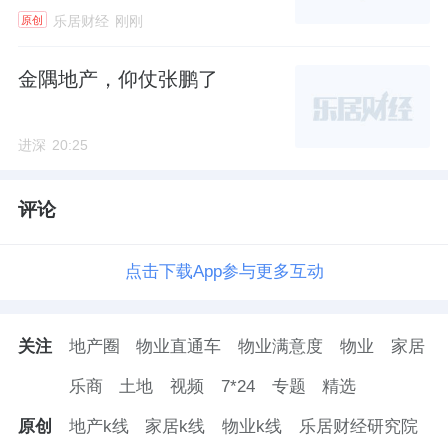
乐居财经
刚刚
原创
附近新房项目，
贝壳找房
显示，目前，湾区金
融城
2.7
万
/
平，招商林屿境
2.9
万
/
平，建发明珠
金隅地产，仰仗张鹏了
湾玺
3.3
万
/
平，海语天悦湾
2.6
万
/
平。
进深
20:25
股权关系上，横沥
2024NJY-2
号地块项目建设
单位为中铁（广州）房地产有限公司（中铁广
评论
州房地产）。
点击下载App参与更多互动
该公司成立于去年
7
月，法定代表人、董事为钱
昆，经理为罗忠。
关注
地产圈
物业直通车
物业满意度
物业
家居
中铁广州房地产由中铁广投
100%
持股，后者则
乐商
土地
视频
7*24
专题
精选
由
中国中铁
（
601390.SH
）全资持有。
原创
地产k线
家居k线
物业k线
乐居财经研究院
前不久披露的年报显示，
2024
年，中国中铁房