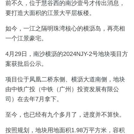
前不久，位于慧谷西的南沙壹号才传出消息，
要打造大面积的江景大平层板楼。
如今，一江之隔明珠湾核心的横沥岛，再亮相
一个江景豪宅。
4
月
29
日，南沙横沥的
2024NJY-2
号地块项目方
案获批后公示。
项目位于凤凰二桥东侧、横沥大道南侧，地块
由中铁广投（中铁（广州）投资发展有限公
司）在去年
7
月拿下。
至今，也已经有九个多月了，进度并不算快。
按照规划，地块用地面积
1.98
万平方米，容积