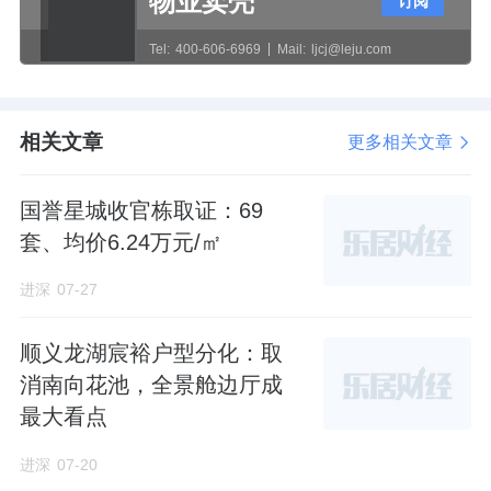
物业卖壳
订阅
11m
长，阳台外一圈还有设计
60cm
宽的花池。
Tel:
400-606-6969
Mail:
ljcj@leju.com
南边的四栋住宅，同样为两梯两户。产品为四
房两卫设计，有
7.6m
大阳台加花池设计。
相关文章
更多相关文章
从总平图也可以看出，
每栋住宅楼有大量的阳
台、飘窗赠送，还有
270
°采光飘窗。
国誉星城收官栋取证：69
套、均价6.24万元/㎡
小区设计，两个地块虽然都不算大，但周围有
不少的园林绿化。
进深
07-27
南地块的东边、南边、西边有底商，还在商业
顺义龙湖宸裕户型分化：取
楼顶打造了屋顶绿化，最南边还有口袋公园。
消南向花池，全景舱边厅成
最大看点
北地块的两栋住宅，人行主出入口还打造了酒
进深
07-20
店式的环岛设计。但有台阶，估计只能行人不