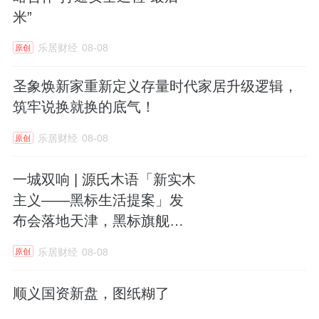
米”
乐居财经
08-08
原创
圣象焕新家重新定义存量时代家居升级逻辑，
筑牢说换就换的底气！
乐居财经
08-08
原创
一城双响 | 源氏木语「新实木
主义——黑标生活提案」发
布会落地天津，黑标旗舰店
盛大启幕
乐居财经
08-08
原创
顺义国资新盘，图纸糊了