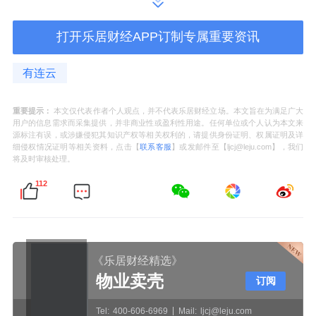
倍，处于近1年6.37%的分位，即估值低于近1
打开乐居财经APP订制专属重要资讯
年93.63%以上的时间，处于历史低位。
有连云
数据显示，截至2025年4月30日，中证主要消
费指数(000932)前十大权重股分别为
伊利股份
重要提示：
本文仅代表作者个人观点，并不代表乐居财经立场。本文旨在为满足广大
(600887)、
贵州茅台
(600519)、
五粮液
用户的信息需求而采集提供，并非商业性或盈利性用途。任何单位或个人认为本文来
源标注有误，或涉嫌侵犯其知识产权等相关权利的，请提供身份证明、权属证明及详
(000858)、
牧原股份
(002714)、
山西汾酒
细侵权情况证明等相关资料，点击【
联系客服
】或发邮件至【ljcj@leju.com】，我们
将及时审核处理。
(600809)、
泸州老窖
(000568)、
温氏股份
112
(300498)、海天味业(603288)、东鹏饮料
(605499)、
海大集团
(002311)，前十大权重股
合计占比67.16%。
《乐居财经精选》
（文中个股仅作示例，不构成实际投资建议。
物业卖壳
订阅
基金有风险，投资需谨慎。）
Tel:
400-606-6969
Mail:
ljcj@leju.com