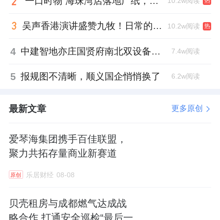
“一口时物”海珠湾店落地广纸，越秀地产以“新鲜现制”商业新场景打造社区高品质生活
10.2w阅读
热
吴声香港演讲盛赞九牧！日常的小锚点变成科技突破点！
10.2w阅读
热
4
中建智地亦庄国贤府南北双设备平台，得房率创区域新高
7.4w阅读
5
报规图不清晰，顺义国企悄悄换了
6.2w阅读
最新文章
更多原创
爱琴海集团携手百佳联盟，
聚力共拓存量商业新赛道
乐居财经
08-08
原创
贝壳租房与成都燃气达成战
略合作 打通安全巡检“最后一