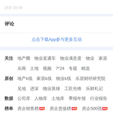
进深
08-08
评论
点击下载App参与更多互动
关注
地产圈
物业直通车
物业满意度
物业
家居
乐商
土地
视频
7*24
专题
精选
原创
地产k线
家居k线
物业k线
乐居财经研究院
见地
进深
物业英雄
工匠先锋
乐财札记
数据
公司库
人物库
土地库
季报年报
行业报告
榜单
房企销售榜
房企货值榜
房企500强