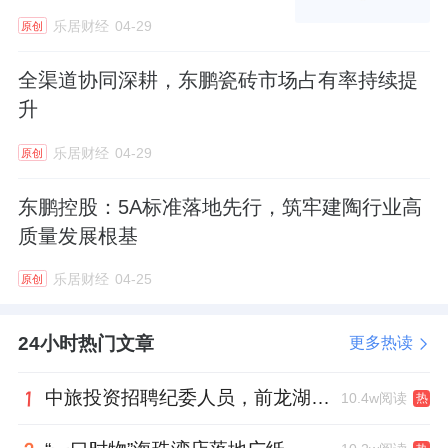
乐居财经
04-29
原创
全渠道协同深耕，东鹏瓷砖市场占有率持续提
升
乐居财经
04-29
原创
东鹏控股：5A标准落地先行，筑牢建陶行业高
质量发展根基
乐居财经
04-25
原创
24小时热门文章
更多热读
中旅投资招聘纪委人员，前龙湖副总裁胡若翔掌舵
10.4w阅读
热