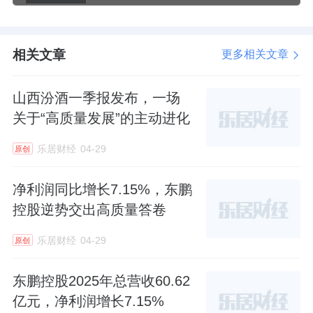
相关产品：主要消费ETF(159672)
相关文章
以上产品风险等级为： 中（此为管理人评级，
更多相关文章
具体销售以各代销机构评级为准）
山西汾酒一季报发布，一场
来源：有连云
关于“高质量发展”的主动进化
乐居财经
04-29
原创
净利润同比增长7.15%，东鹏
控股逆势交出高质量答卷
乐居财经
04-29
原创
东鹏控股2025年总营收60.62
亿元，净利润增长7.15%