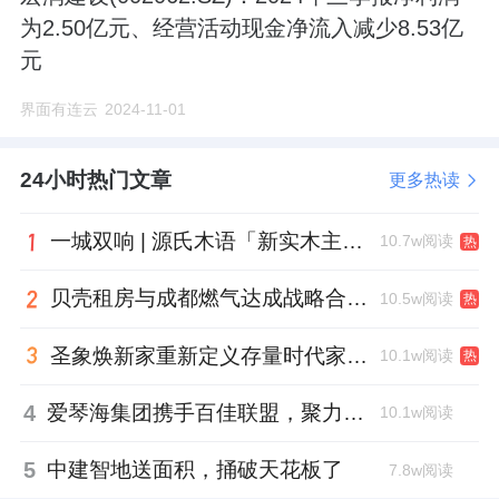
为2.50亿元、经营活动现金净流入减少8.53亿
元
界面有连云
2024-11-01
24小时热门文章
更多热读
一城双响 | 源氏木语「新实木主义——黑标生活提案」发布会落地天津，黑标旗舰店盛大启幕
10.7w阅读
热
贝壳租房与成都燃气达成战略合作 打通安全巡检“最后一米”
10.5w阅读
热
圣象焕新家重新定义存量时代家居升级逻辑，筑牢说换就换的底气！
10.1w阅读
热
4
爱琴海集团携手百佳联盟，聚力共拓存量商业新赛道
10.1w阅读
5
中建智地送面积，捅破天花板了
7.8w阅读