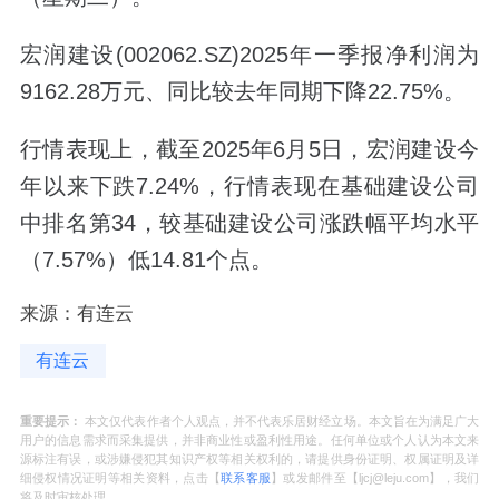
宏润建设(002062.SZ)2025年一季报净利润为
9162.28万元、同比较去年同期下降22.75%。
行情表现上，截至2025年6月5日，宏润建设今
年以来下跌7.24%，行情表现在基础建设公司
中排名第34，较基础建设公司涨跌幅平均水平
（7.57%）低14.81个点。
来源：有连云
有连云
重要提示：
本文仅代表作者个人观点，并不代表乐居财经立场。本文旨在为满足广大
用户的信息需求而采集提供，并非商业性或盈利性用途。任何单位或个人认为本文来
源标注有误，或涉嫌侵犯其知识产权等相关权利的，请提供身份证明、权属证明及详
细侵权情况证明等相关资料，点击【
联系客服
】或发邮件至【ljcj@leju.com】，我们
将及时审核处理。