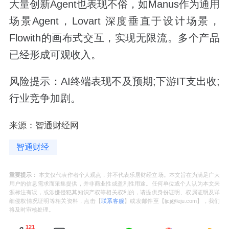
大量创新Agent也表现不俗，如Manus作为通用
场景Agent，Lovart 深度垂直于设计场景，
Flowith的画布式交互，实现无限流。多个产品
已经形成可观收入。
风险提示：AI终端表现不及预期;下游IT支出收;
行业竞争加剧。
来源：智通财经网
智通财经
重要提示：
本文仅代表作者个人观点，并不代表乐居财经立场。本文旨在为满足广大
用户的信息需求而采集提供，并非商业性或盈利性用途。任何单位或个人认为本文来
源标注有误，或涉嫌侵犯其知识产权等相关权利的，请提供身份证明、权属证明及详
细侵权情况证明等相关资料，点击【
联系客服
】或发邮件至【ljcj@leju.com】，我们
将及时审核处理。
121