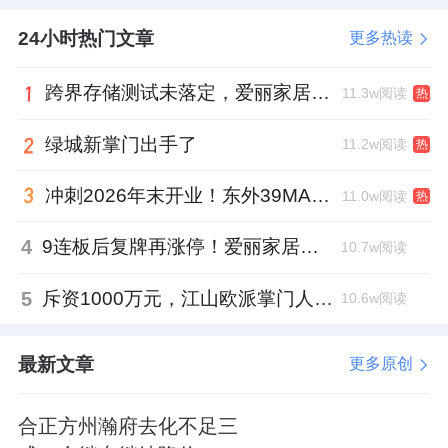
24小时热门文章
更多热读
跨界存储测试未落定，爱丽家居复牌前自揭多重风险
11.3w阅读
热
绿城新掌门出手了
11.2w阅读
热
冲刺2026年末开业！东外39MALL全球招商启幕，重构东直门商圈格局
11.0w阅读
热
4
9连板后复牌再涨停！爱丽家居市盈率318倍，跨界收购案尚未落地
10.7w阅读
5
斥资1000万元，江山欧派掌门人吴水根加码创投基金
10.6w阅读
最新文章
更多原创
合正方州瀚府去化不足三