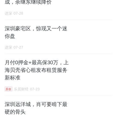
成，余继东继续降价
进深
07-28
深圳豪宅区，惊现又一个迷
你盘
进深
07-27
月付0押金+最高保30万，上
海贝壳省心租发布租赁服务
新标准
乐居财经
07-23
原创
深圳远洋城，肖可要啃下最
硬的骨头