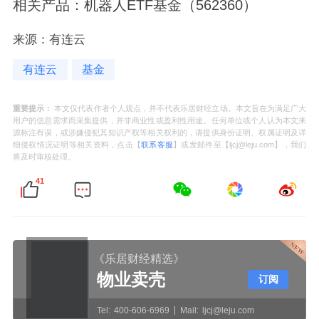
相关产品：机器人ETF基金（562360）
来源：有连云
有连云
基金
重要提示：
本文仅代表作者个人观点，并不代表乐居财经立场。本文旨在为满足广大
用户的信息需求而采集提供，并非商业性或盈利性用途。任何单位或个人认为本文来
源标注有误，或涉嫌侵犯其知识产权等相关权利的，请提供身份证明、权属证明及详
细侵权情况证明等相关资料，点击【
联系客服
】或发邮件至【ljcj@leju.com】，我们
将及时审核处理。
41
《乐居财经精选》
物业卖壳
订阅
Tel:
400-606-6969
Mail:
ljcj@leju.com