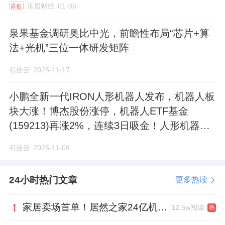
乐居财经
01-06
原创
泉果基金调研奥比中光，前瞻性布局“芯片+算
法+光机”三位一体研发矩阵
有连云
2025-11-17
小鹏全新一代IRON人形机器人发布，机器人板
块大涨！博杰股份涨停，机器人ETF基金
(159213)再涨2%，连续3日吸金！人形机器人
1-10时刻开启？
有连云
2025-11-06
24小时热门文章
更多热读
家居卖场首单！居然之家24亿机构间REITs获深交所无异议函
12.5w阅读
热