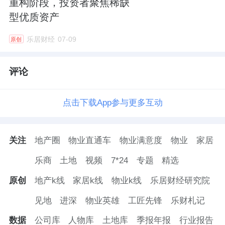
重构阶段，投资者聚焦稀缺
型优质资产
乐居财经
07-09
原创
评论
点击下载App参与更多互动
关注
地产圈
物业直通车
物业满意度
物业
家居
乐商
土地
视频
7*24
专题
精选
原创
地产k线
家居k线
物业k线
乐居财经研究院
见地
进深
物业英雄
工匠先锋
乐财札记
数据
公司库
人物库
土地库
季报年报
行业报告