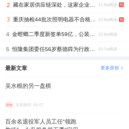
藏在家居供应链深处，这家企业正在悄悄转型
12.0w阅读
热
重庆抽检44批次照明电器不合格，木林森全资子公司被点名
10.8w阅读
热
4
金螳螂二季度新签单59亿，公装业务贡献逾八成
10.8w阅读
5
恒隆集团委任56岁蔡德粦为行政总裁、年薪2052万港元，曾任星巴克中国CEO
10.7w阅读
最新文章
更多原创
吴水根的另一盘棋
乐居财经
08-07
原创
百余名退役军人员工任“领跑