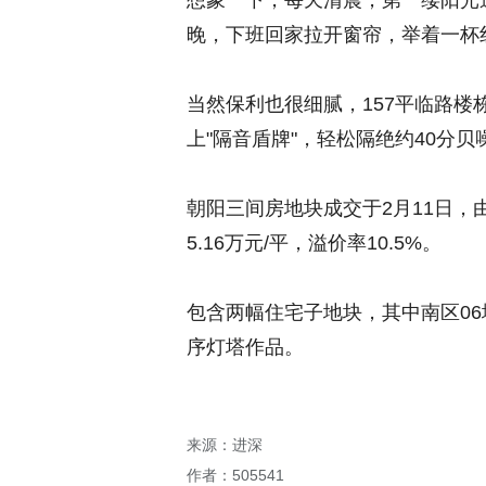
想象一下，每天清晨，第一缕阳光
晚，下班回家拉开窗帘，举着一杯
当然保利也很细腻，157平临路楼
上"隔音盾牌"，轻松隔绝约40分贝
朝阳三间房地块成交于2月11日，
5.16万元/平
，溢价率10.5%。
包含两幅住宅子地块，其中南区
06
序灯塔作品。
来源：进深
作者：505541