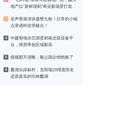
地产以“新鲜现制”商业新场景打造社
区高品质生活
吴声香港演讲盛赞九牧！日常的小锚
3
点变成科技突破点！
中建智地亦庄国贤府南北双设备平
4
台，得房率创区域新高
报规图不清晰，顺义国企悄悄换了
5
蠡湖头排标杆，克而瑞20维度排名
6
还原真实的玖映蠡湖