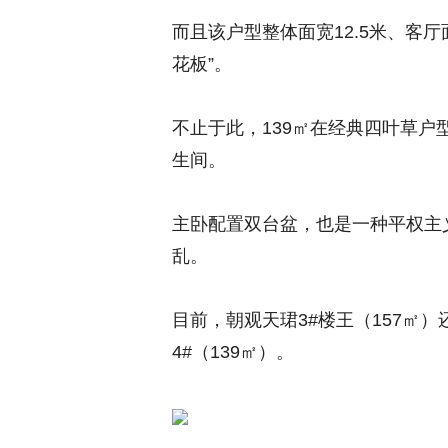
而且该户型整体面宽12.5米、
客厅
花板”。
不止于此，139㎡在经典四叶草户
生间。
主卧配置双台盆
，也是一种平权主
乱。
目前，朝观天珺3#楼王（157㎡
4
#（139
㎡）。