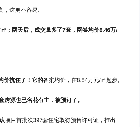
高
，这更不容易。
/㎡；两天后，成交量多了7套，
网签均价8.46万/
均价抗住了！它的
备案均价，在8.84万
元/㎡起步
。
8套房源也已名花有主
，被预订了。
，该项目首批次397套住宅取得预售许可证，推出