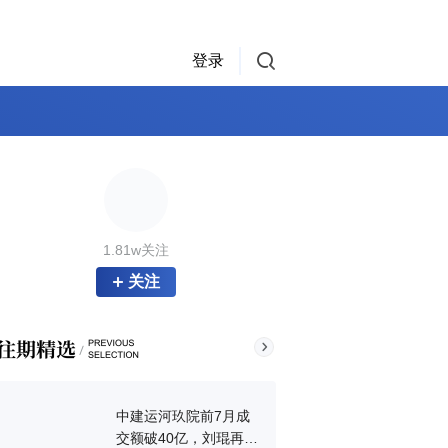
登录
1.81w关注
关注
中建运河玖院前7月成
交额破40亿，刘琨再拿