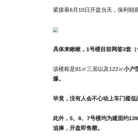
紧接着6月10日开盘当天，保利朝
具体来瞅瞅，1号
楼目前网签3套（包
该
楼栋是91㎡三居以及122㎡
小户
爆。
毕竟，没有人会不心动上车门槛低
此外，5、6、7号楼均为建面约1
追捧，开盘即售罄。