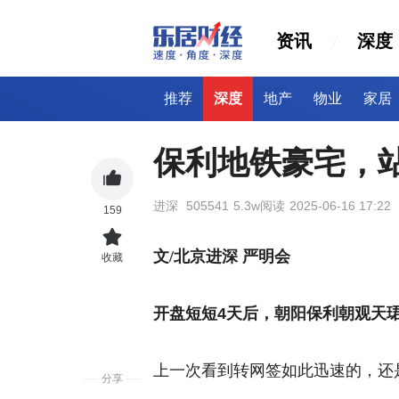
资讯
深度
推荐
深度
地产
物业
家居
保利地铁豪宅，站
进深
505541
5.3w阅读
2025-06-16 17:22
159
文/北京进深 严明会
收藏
开盘短短4天后，朝阳保利朝观天
上一次看到转网签如此迅速的，还
分享