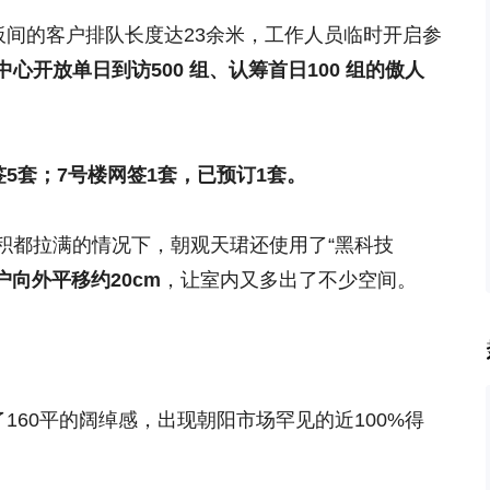
板间的客户排队长度达23余米，工作人员临时开启参
心开放单日到访500 组、认筹首日100 组的傲人
签5套；7号楼网签1套，已预订1套。
积都拉满的情况下，朝观天珺还使用了“黑科技
户向外平移约20cm
，让室内又多出了不少空间。
了160平的阔绰感，出现朝阳市场罕见的
近100%得