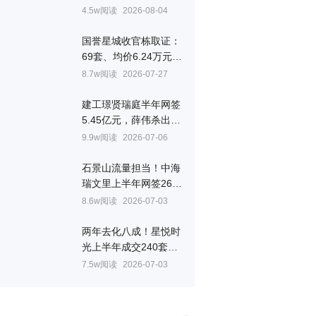
一个单盘销冠
4.5w阅读
2026-08-04
国誉星城收官栋取证：
69套、均价6.24万元/
㎡
8.7w阅读
2026-07-27
建工璟贤瑞庭半年网签
5.45亿元，薛伟杀出重
围拿下房山销冠
9.9w阅读
2026-07-06
石景山流量担当！中海
瑞文里上半年网签261
套夺冠
8.6w阅读
2026-07-03
两年去化八成！星悦时
光上半年成交240套，
韩跃联手叶晨拿下顺义
7.5w阅读
2026-07-03
销冠