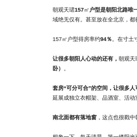
朝观天珺
157
㎡
户型是朝阳北路唯
域绝无仅有。甚至放在全北京，都
157㎡户型得房率约
94％
。在寸土
让很多朝阳人心动的还有，
朝观天
卧）
。
套房“可分可合”的空间，让很多人
延展成独立衣帽架、品酒室、活动
南北面都有落地窗
，这点也很戳中