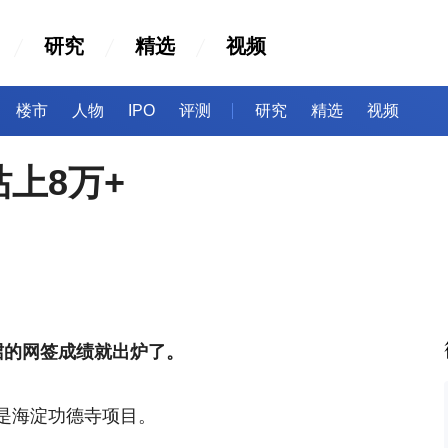
研究
精选
视频
楼市
人物
IPO
评测
研究
精选
视频
上8万+
珺的网签成绩就出炉了。
是海淀功德寺项目。