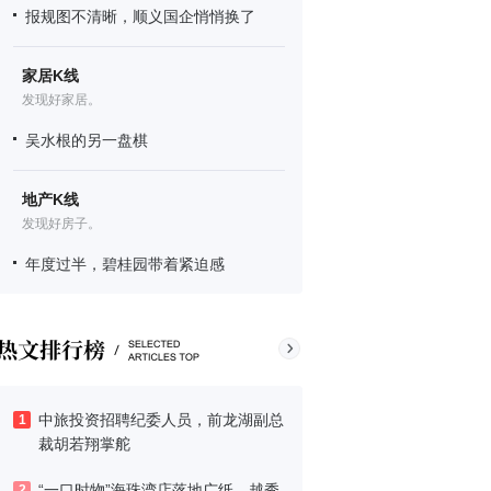
报规图不清晰，顺义国企悄悄换了
家居K线
发现好家居。
吴水根的另一盘棋
地产K线
发现好房子。
年度过半，碧桂园带着紧迫感
中旅投资招聘纪委人员，前龙湖副总
1
裁胡若翔掌舵
“一口时物”海珠湾店落地广纸，越秀
2