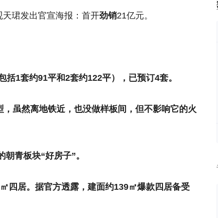
观天珺发出官宣海报：
首开
劲销
21亿元
。
括1套约91平和2套约122平），
已预订4套。
型，
虽然离地铁近，也没做样板间，但不影响它的火
的朝青板块“好房子”。
39㎡四居。据官方透露，
建面约139㎡爆款四居备受