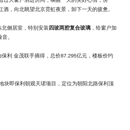
透过大窗户洒进房间，唤醒一天的美好心情；傍
红酒，向北眺望北京霓虹夜景，卸下一天的疲惫。
栋北侧居室，特别安装
四玻两腔复合玻璃
，给窗户加
噪音。
由保利 金茂联手摘得，
总价87.295亿元，楼板价约
地块即保利朝观天珺项目，定位为朝阳北路保利顶