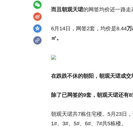
而且朝观天珺
的
网签均价还一路走
6月14日，网签2套，均价是8.44
万
㎡
。
在跌跌不休的朝阳，朝观天珺成交
除了已网签的9套，朝观天珺还有
朝观天珺共7栋住宅楼。5月23日
1#、3#、5#、6#、7#共5栋楼。