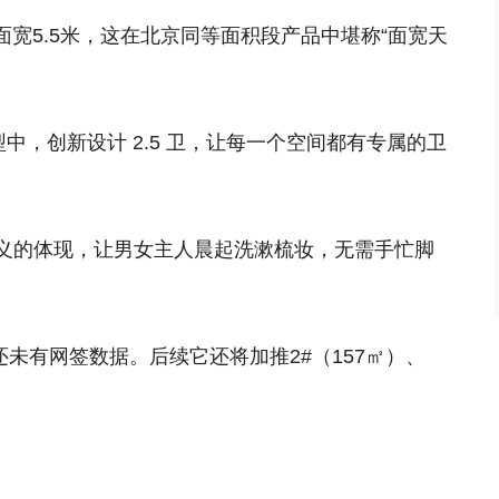
面宽5.5米
，这在北京同等面积段产品中堪称“面宽天
型中，
创新设计 2.5 卫
，让每一个空间都有专属的卫
义的体现，让男女主人晨起洗漱梳妆，无需手忙脚
）还未有网签数据。后续它还将加推2
#（157
㎡
）
、