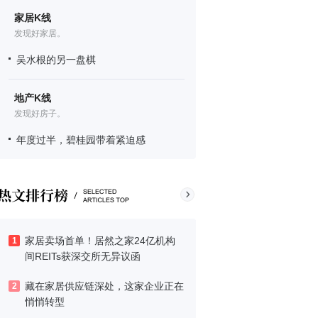
家居K线
发现好家居。
吴水根的另一盘棋
地产K线
发现好房子。
年度过半，碧桂园带着紧迫感
家居卖场首单！居然之家24亿机构
1
间REITs获深交所无异议函
藏在家居供应链深处，这家企业正在
2
悄悄转型