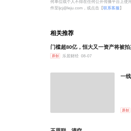
何单位或个人不得在任何公开传播平台上使
件至ljcj@leju.com，或点击【
联系客服
】
相关推荐
门槛超80亿，恒大又一资产将被拍
乐居财经
08-07
原创
一线
原创
王思聪，清空