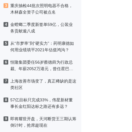
重庆抽检44批次照明电器不合格，
3
木林森全资子公司被点名
金螳螂二季度新签单59亿，公装业
4
务贡献逾八成
从“市梦率”到“硬实力”：药明康德如
5
何用业绩填平2021年估值鸿沟？
恒隆集团委任56岁蔡德粦为行政总
6
裁、年薪2052万港元，曾任星巴克
中国CEO
上海改善市场变了，真正稀缺的是这
7
类社区
57亿目标只完成33%，伟星新材董
8
事长金红阳达标之路还有多远？
即将耀世开盘，天河断货王三期认筹
9
倒计时，抢席趁现在