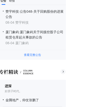
公告
研报
赞宇科技:公告048-关于回购股份的进展
公告
08-04 赞宇科技
厦门象屿:厦门象屿关于间接控股子公司
租赁仓库起火事故的公告
08-04 厦门象屿
查看完整公告
进深
好房子时代。
金隅地产，仰仗张鹏了