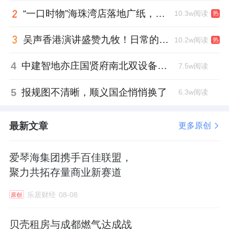
“一口时物”海珠湾店落地广纸，越秀地产以“新鲜现制”商业新场景打造社区高品质生活
10.3w阅读
热
吴声香港演讲盛赞九牧！日常的小锚点变成科技突破点！
10.2w阅读
热
4
中建智地亦庄国贤府南北双设备平台，得房率创区域新高
7.5w阅读
5
报规图不清晰，顺义国企悄悄换了
6.3w阅读
最新文章
更多原创
爱琴海集团携手百佳联盟，
聚力共拓存量商业新赛道
乐居财经
08-08
原创
贝壳租房与成都燃气达成战