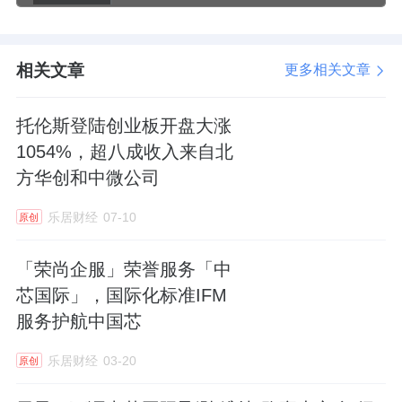
相关产品：半导体产业ETF(159582)
以上产品风险等级为： 中高（此为管理人评
相关文章
更多相关文章
级，具体销售以各代销机构评级为准）
来源：有连云
托伦斯登陆创业板开盘大涨
1054%，超八成收入来自北
方华创和中微公司
乐居财经
07-10
原创
「荣尚企服」荣誉服务「中
芯国际」，国际化标准IFM
服务护航中国芯
乐居财经
03-20
原创