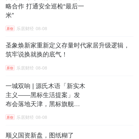
略合作 打通安全巡检“最后一
米”
乐居财经
08-08
原创
圣象焕新家重新定义存量时代家居升级逻辑，
筑牢说换就换的底气！
乐居财经
08-08
原创
一城双响 | 源氏木语「新实木
主义——黑标生活提案」发
布会落地天津，黑标旗舰店
盛大启幕
乐居财经
08-08
原创
顺义国资新盘，图纸糊了