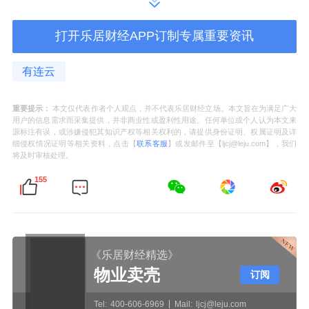
现。
打开乐居财经APP订制专属重要资讯
数据显示，截至2025年5月30日，中证半导体
有连云
产业指数(931865)前十大权重股分别为
北方华
创
(002371)、
中微公司
(688012)、
中芯国际
重要提示：
本文仅代表作者个人观点，并不代表乐居财经立场。本文旨在为满足广大
用户的信息需求而采集提供，并非商业性或盈利性用途。任何单位或个人认为本文来
(688981)、
海光信息
(688041)、豪威集团
源标注有误，或涉嫌侵犯其知识产权等相关权利的，请提供身份证明、权属证明及详
细侵权情况证明等相关资料，点击【
联系客服
】或发邮件至【ljcj@leju.com】，我们
(603501)、南大光电(300346)、华海清科
将及时审核处理。
(688120)、
拓荆科技
(688072)、长川科技
155
(300604)、
安集科技
(688019)，前十大权重股
合计占比75.47%。
（文中个股仅作示例，不构成实际投资建议。
《乐居财经精选》
物业卖壳
基金有风险，投资需谨慎。）
订阅
Tel:
400-606-6969
Mail:
ljcj@leju.com