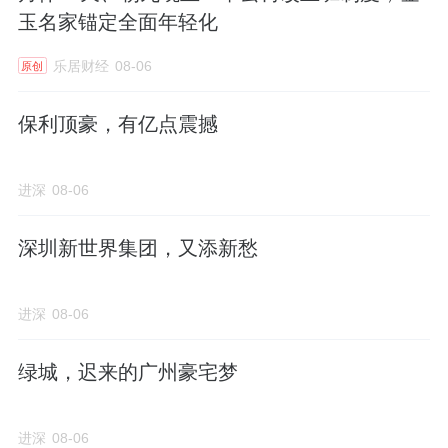
玉名家锚定全面年轻化
乐居财经
08-06
原创
保利顶豪，有亿点震撼
进深
08-06
深圳新世界集团，又添新愁
进深
08-06
绿城，迟来的广州豪宅梦
进深
08-06