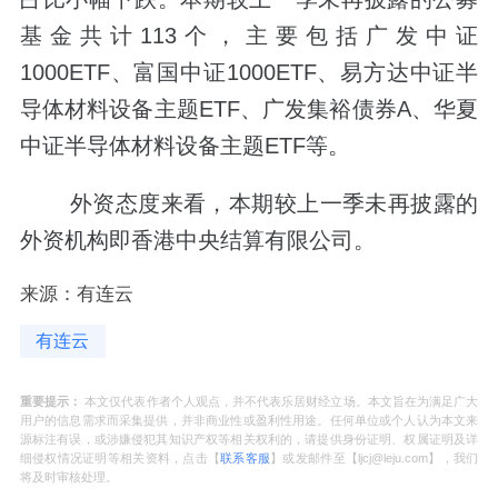
基金共计113个，主要包括广发中证
1000ETF、富国中证1000ETF、易方达中证半
导体材料设备主题ETF、广发集裕债券A、华夏
中证半导体材料设备主题ETF等。
外资态度来看，本期较上一季未再披露的
外资机构即香港中央结算有限公司。
来源：有连云
有连云
重要提示：
本文仅代表作者个人观点，并不代表乐居财经立场。本文旨在为满足广大
用户的信息需求而采集提供，并非商业性或盈利性用途。任何单位或个人认为本文来
源标注有误，或涉嫌侵犯其知识产权等相关权利的，请提供身份证明、权属证明及详
细侵权情况证明等相关资料，点击【
联系客服
】或发邮件至【ljcj@leju.com】，我们
将及时审核处理。