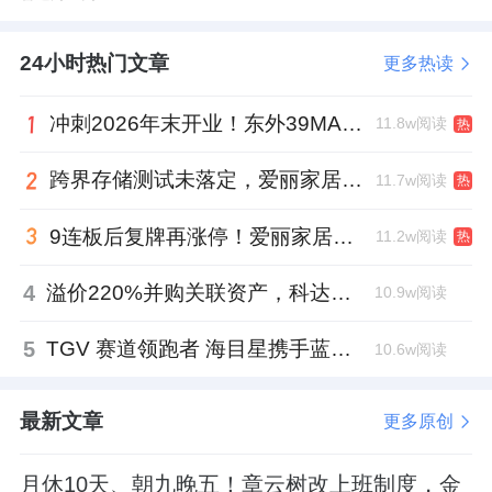
24小时热门文章
更多热读
冲刺2026年末开业！东外39MALL全球招商启幕，重构东直门商圈格局
11.8w阅读
热
跨界存储测试未落定，爱丽家居复牌前自揭多重风险
11.7w阅读
热
9连板后复牌再涨停！爱丽家居市盈率318倍，跨界收购案尚未落地
11.2w阅读
热
4
溢价220%并购关联资产，科达制造近75亿元重组被否
10.9w阅读
5
TGV 赛道领跑者 海目星携手蓝思科技掘金先进封装
10.6w阅读
最新文章
更多原创
月休10天、朝九晚五！章云树改上班制度，金