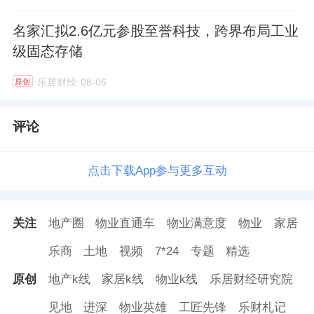
名家汇拟2.6亿元参股至誉科技，跨界布局工业
级固态存储
乐居财经
08-06
原创
评论
点击下载App参与更多互动
关注
地产圈
物业直通车
物业满意度
物业
家居
乐商
土地
视频
7*24
专题
精选
原创
地产k线
家居k线
物业k线
乐居财经研究院
见地
进深
物业英雄
工匠先锋
乐财札记