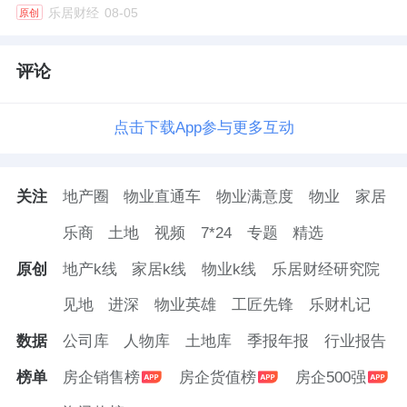
乐居财经
08-05
原创
评论
点击下载App参与更多互动
关注
地产圈
物业直通车
物业满意度
物业
家居
乐商
土地
视频
7*24
专题
精选
原创
地产k线
家居k线
物业k线
乐居财经研究院
见地
进深
物业英雄
工匠先锋
乐财札记
数据
公司库
人物库
土地库
季报年报
行业报告
榜单
房企销售榜
房企货值榜
房企500强