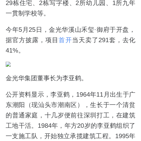
29栋住宅、2栋写字楼、2所幼儿园、1所九年
一贯制学校等。
今年5月25日，金光华溪山禾玺·御府于开盘，
据官方披露，项目
首开
当天卖了291套，去化
41%。
金光华集团董事长为李亚鹤。
公开资料显示，李亚鹤，1964年11月出生于广
东潮阳（现汕头市潮南区），生长于一个清贫
的普通家庭，十几岁便前往深圳打工，在建筑
工地干活。1984年，年方20岁的李亚鹤组织了
一支施工队，开始独立承揽建筑工程。1995年