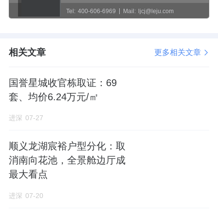
Tel:
400-606-6969
Mail:
ljcj@leju.com
相关文章
更多相关文章
国誉星城收官栋取证：69
套、均价6.24万元/㎡
进深
07-27
顺义龙湖宸裕户型分化：取
消南向花池，全景舱边厅成
最大看点
进深
07-20