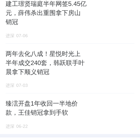
建工璟贤瑞庭半年网签5.45亿
元，薛伟杀出重围拿下房山
销冠
进深
07-06
两年去化八成！星悦时光上
半年成交240套，韩跃联手叶
晨拿下顺义销冠
进深
07-03
臻澐开盘1年收回一半地价
款，王佳销冠拿到手软
进深
06-22