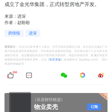
成立了金光华集团，正式转型房地产开发。
来源：进深
作者：赵盼盼
房情报
进深
重要提示：
本文仅代表作者个人观点，并不代表乐居财经立场。本文旨在为满足广大
用户的信息需求而采集提供，并非商业性或盈利性用途。任何单位或个人认为本文来
源标注有误，或涉嫌侵犯其知识产权等相关权利的，请提供身份证明、权属证明及详
细侵权情况证明等相关资料，点击【
联系客服
】或发邮件至【ljcj@leju.com】，我们
将及时审核处理。
258
《乐居财经精选》
物业卖壳
订阅