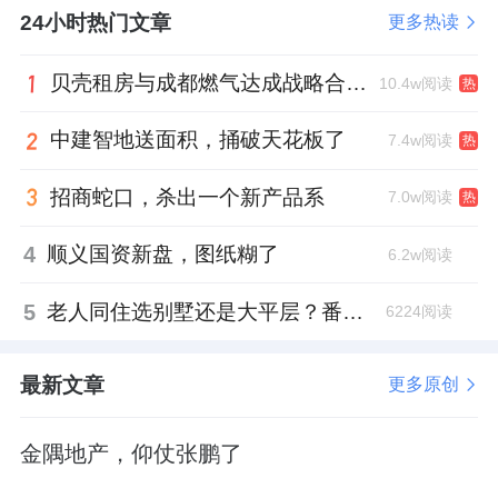
24小时热门文章
更多热读
贝壳租房与成都燃气达成战略合作 打通安全巡检“最后一米”
10.4w阅读
热
中建智地送面积，捅破天花板了
7.4w阅读
热
招商蛇口，杀出一个新产品系
7.0w阅读
热
4
顺义国资新盘，图纸糊了
6.2w阅读
5
老人同住选别墅还是大平层？番禺这份豪宅榜单给出了答案
6224阅读
最新文章
更多原创
金隅地产，仰仗张鹏了