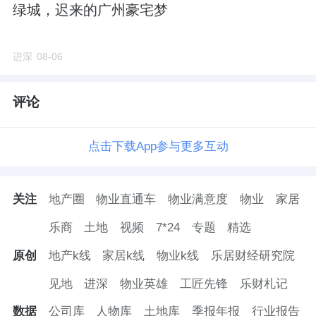
绿城，迟来的广州豪宅梦
进深
08-06
评论
点击下载App参与更多互动
关注
地产圈
物业直通车
物业满意度
物业
家居
乐商
土地
视频
7*24
专题
精选
原创
地产k线
家居k线
物业k线
乐居财经研究院
见地
进深
物业英雄
工匠先锋
乐财札记
数据
公司库
人物库
土地库
季报年报
行业报告