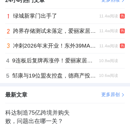
24小时热门文章
绿城新掌门出手了
11.4w阅读
热
跨界存储测试未落定，爱丽家居复牌前自揭多重风险
11.4w阅读
热
冲刺2026年末开业！东外39MALL全球招商启幕，重构东直门商圈格局
11.4w阅读
热
4
9连板后复牌再涨停！爱丽家居市盈率318倍，跨界收购案尚未落地
10.8w阅读
5
邹康与19位盟友控盘，德商产投服务散户绝迹
10.6w阅读
最新文章
更多原创
科达制造75亿跨境并购失
败，问题出在哪一关？