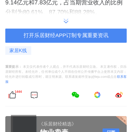
9.14亿元和7.83亿元，占当期营业收入的比例
分别为80.61%、87.70%和88.28%。
报告期各期，华来科技来自于前五大客户的收
打开乐居财经APP订制专属重要资讯
入占当期营业收入的比例分别为94.43%、
94.48%和95.14%，集中度较高。其中对第一
家居K线
大客户Wyze的销售收入分别为5.8亿元、5.4亿
元及4.3亿元，占比分别为65.64%、51.88%、
重要提示：
本文仅代表作者个人观点，并不代表乐居财经立场。 本文著作权，归乐
居财经所有。未经允许，任何单位或个人不得在任何公开传播平台上使用本文内容；
48.47%，收入及收入占比均呈现逐步下降趋
经允许进行转载或引用时，请注明来源。联系请发邮件至ljcj@leju.com或点击
联系客
服
势。
1444
《乐居财经精选》