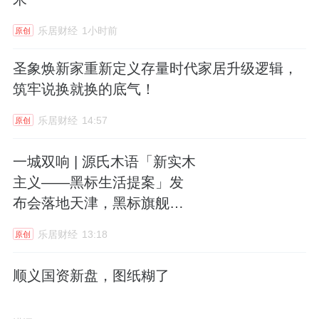
乐居财经
1小时前
原创
圣象焕新家重新定义存量时代家居升级逻辑，
筑牢说换就换的底气！
乐居财经
14:57
原创
一城双响 | 源氏木语「新实木
主义——黑标生活提案」发
布会落地天津，黑标旗舰店
盛大启幕
乐居财经
13:18
原创
顺义国资新盘，图纸糊了