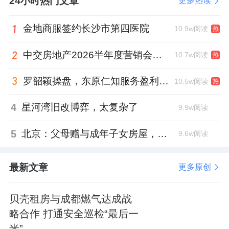
24小时热门文章
更多热读
金地商服签约长沙市第四医院
10.9w阅读
热
中交房地产2026半年度营销会，绿城祝军现身了
10.7w阅读
热
罗韶颖操盘，东原仁知服务盈利仍在爬坡
10.5w阅读
热
4
星河湾旧改博弈，太复杂了
9.9w阅读
5
北京：父母赠与成年子女房屋，不再核验子女的购房资格
9.6w阅读
最新文章
更多原创
贝壳租房与成都燃气达成战
略合作 打通安全巡检“最后一
米”