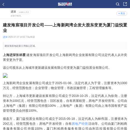
进深
5.90W人关注
关注
好房子时代。
建发海宸项目开发公司——上海新闳湾企发大股东变更为厦门益悦置
业
进深
2025-07-07 14:52 7.9w阅读
建发海宸地处新江湾核心区域。
上海进深张林霞
建发海宸项目开发公司上海新闳湾企业发展有限公司法定代表人从许奕
菁变更为于雷。
该公司股东从上海城市更新建设发展有限公司变更为厦门益悦置业有限公司。
上海新闳湾企业发展有限公司成立于2025-01-06，法定代表人为于雷，注册资本为1000
万元，经营范围包含：企业管理；物业管理；市政设施管理；工程管理服务等。
转让方，上海城市更新建设发展有限公司成立于2018-10-25，法定代表人为徐尧，注册
资本为100亿元，经营范围包含：旧区改造，自有房屋租赁，房地产开发经营等。公司由
上海地产（集团）有限公司持股100%，上海地产（集团）有限公司由上海市国有资产监
督管理委员会持股100%。
接盘方，厦门益悦置业有限公司成立于2015-05-18，法定代表人为林伟国，注册资本为
20亿元，经营范围包含：房地产开发经营；自有
房地产经营
活动等。公司由厦门利柏商
务服务有限公司持股100%，厦门利柏商务服务有限公司由利百控股有限公司持股