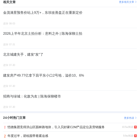
相关文章
更多相关文章
金茂满昱预售价站上9万+，东坝改善盘正在重新定价
进深
08-03
2026上半年北京土拍分析：意料之外 | 陈海保聊土拍
进深
07-31
北京城建失手，建发“发”了
进深
07-30
建发房产49.77亿拿下昌平东小口2号地，溢价10。6%
进深
07-30
招商与绿城：化敌为友 | 陈海保聊楼市
进深
07-30
24小时热门文章
更多热读
恺德集团竞得洪山区园林路地块，引入贝好家C2M产品定位及营销服务
10.5w阅读
热
年度过半，碧桂园带着紧迫感
9.9w阅读
热