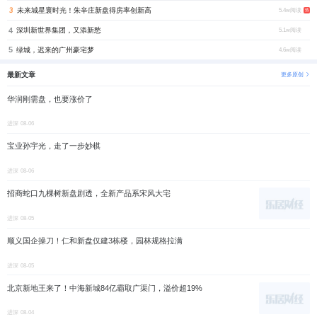
未来城星寰时光！朱辛庄新盘得房率创新高
5.4w阅读
热
4
深圳新世界集团，又添新愁
5.1w阅读
5
绿城，迟来的广州豪宅梦
4.6w阅读
最新文章
更多原创
华润刚需盘，也要涨价了
进深
08-06
宝业孙宇光，走了一步妙棋
进深
08-06
招商蛇口九棵树新盘剧透，全新产品系宋风大宅
进深
08-05
顺义国企操刀！仁和新盘仅建3栋楼，园林规格拉满
进深
08-05
北京新地王来了！中海新城84亿霸取广渠门，溢价超19%
进深
08-04