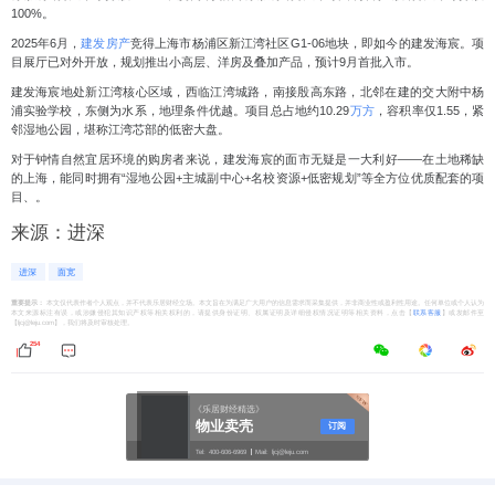
100%。
2025年6月，
建发房产
竞得上海市杨浦区新江湾社区G1-06地块，即如今的建发海宸。项
目展厅已对外开放，规划推出小高层、洋房及叠加产品，预计9月首批入市。
建发海宸地处新江湾核心区域，西临江湾城路，南接殷高东路，北邻在建的交大附中杨
浦实验学校，东侧为水系，地理条件优越。项目总占地约10.29
万方
，容积率仅1.55，紧
邻湿地公园，堪称江湾芯部的低密大盘。
对于钟情自然宜居环境的购房者来说，建发海宸的面市无疑是一大利好——在土地稀缺
的上海，能同时拥有“湿地公园+主城副中心+名校资源+低密规划”等全方位优质配套的项
目、。
来源：进深
进深
面宽
重要提示：
本文仅代表作者个人观点，并不代表乐居财经立场。本文旨在为满足广大用户的信息需求而采集提供，并非商业性或盈利性用途。任何单位或个人认为
本文来源标注有误，或涉嫌侵犯其知识产权等相关权利的，请提供身份证明、权属证明及详细侵权情况证明等相关资料，点击【
联系客服
】或发邮件至
【ljcj@leju.com】，我们将及时审核处理。
254
《乐居财经精选》
物业卖壳
订阅
Tel:
400-606-6969
Mail:
ljcj@leju.com