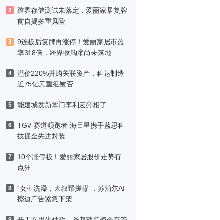
跨界存储测试未落定，爱丽家居复牌
2
前自揭多重风险
9连板后复牌再涨停！爱丽家居市盈
3
率318倍，跨界收购案尚未落地
溢价220%并购关联资产，科达制造
4
近75亿元重组被否
能建城发新掌门李利宏亮相了
5
TGV 赛道领跑者 海目星携手蓝思科
6
技掘金先进封装
10个涨停板！爱丽家居股价走势有
7
点狂
“女生洗澡，大叔帮搓背”，苏泊尔AI
8
擦边广告紧急下架
开工不用先付款，圣都整装资金存管
9