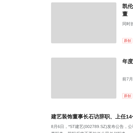
凯伦
董
同时
原创
年度
前7月
原创
建艺装饰董事长石访辞职、上任1
8月6日，*ST建艺(002789.SZ)发