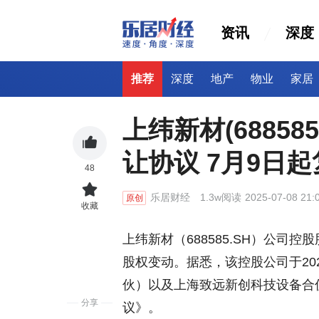
资讯
深度
推荐
深度
地产
物业
家居
上纬新材(6885
让协议 7月9日
48
乐居财经
1.3w阅读
2025-07-08 21:
原创
收藏
上纬新材（688585.SH）公司控股股
股权变动。据悉，该控股公司于20
伙）以及上海致远新创科技设备合
分享
议》。