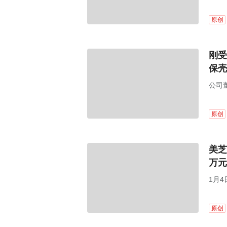
独立
原创
刚受
保壳
公司
原创
美芝
万元
1月4
副总
原创