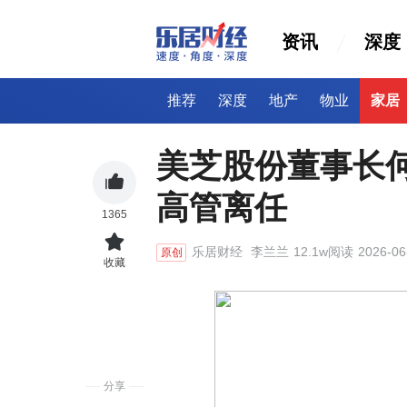
资讯
深度
推荐
深度
地产
物业
家居
美芝股份董事长
高管离任
1365
乐居财经
李兰兰
12.1w阅读
2026-06
原创
收藏
分享