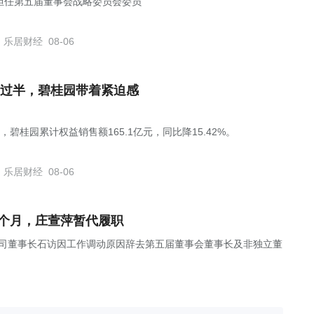
担任第五届董事会战略委员会委员
乐居财经
08-06
过半，碧桂园带着紧迫感
，碧桂园累计权益销售额165.1亿元，同比降15.42%。
乐居财经
08-06
4个月，庄萱萍暂代履职
布公告，公司董事长石访因工作调动原因辞去第五届董事会董事长及非独立董