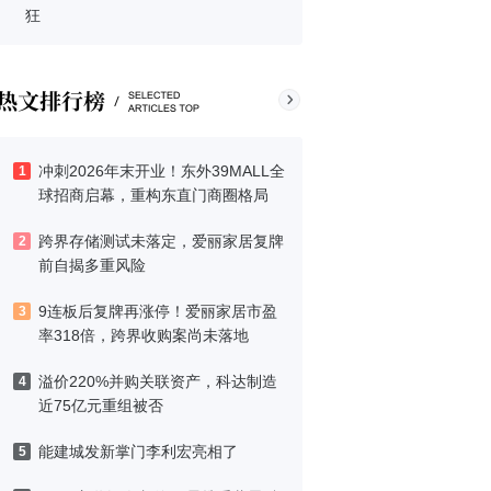
狂
冲刺2026年末开业！东外39MALL全
1
球招商启幕，重构东直门商圈格局
跨界存储测试未落定，爱丽家居复牌
2
前自揭多重风险
9连板后复牌再涨停！爱丽家居市盈
3
率318倍，跨界收购案尚未落地
溢价220%并购关联资产，科达制造
4
近75亿元重组被否
能建城发新掌门李利宏亮相了
5