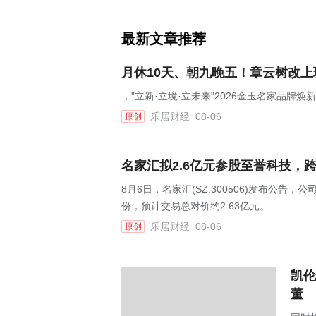
最新文章推荐
月休10天、朝九晚五！章云树改
，"立新·立境·立未来"2026金玉名家品牌
乐居财经
08-06
原创
名家汇拟2.6亿元参股至誉科技，
8月6日，名家汇(SZ:300506)发布公告
份，预计交易总对价约2.63亿元。
乐居财经
08-06
原创
凯伦
董