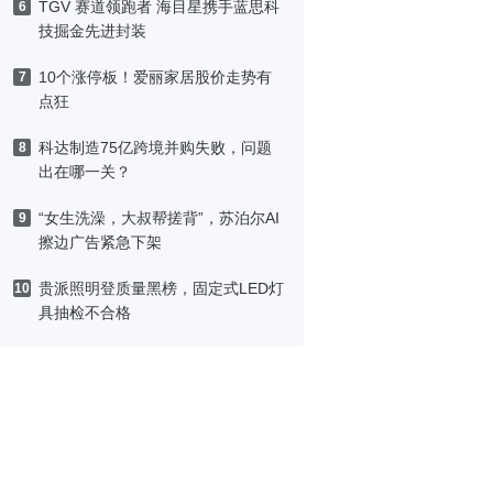
TGV 赛道领跑者 海目星携手蓝思科
6
技掘金先进封装
10个涨停板！爱丽家居股价走势有
7
点狂
科达制造75亿跨境并购失败，问题
8
出在哪一关？
“女生洗澡，大叔帮搓背”，苏泊尔AI
9
擦边广告紧急下架
贵派照明登质量黑榜，固定式LED灯
10
具抽检不合格