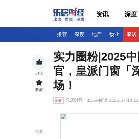
资讯
深度
推荐
深度
地产
物业
家居
实力圈粉|202
官，皇派门窗「
1310
场！
收藏
乐居财经
11.6w阅读
2025-07-14 13
原创
分享