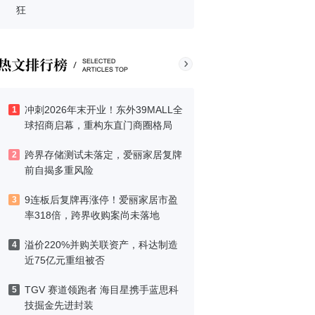
狂
冲刺2026年末开业！东外39MALL全
1
球招商启幕，重构东直门商圈格局
跨界存储测试未落定，爱丽家居复牌
2
前自揭多重风险
9连板后复牌再涨停！爱丽家居市盈
3
率318倍，跨界收购案尚未落地
溢价220%并购关联资产，科达制造
4
近75亿元重组被否
TGV 赛道领跑者 海目星携手蓝思科
5
技掘金先进封装