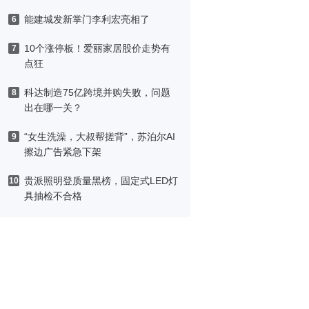
能建城发新掌门李利宏亮相了
6
10个涨停板！爱丽家居股价走势有
7
点狂
科达制造75亿跨境并购失败，问题
8
出在哪一关？
“女生洗澡，大叔帮搓背”，苏泊尔AI
9
擦边广告紧急下架
贵派照明登质量黑榜，固定式LED灯
10
具抽检不合格